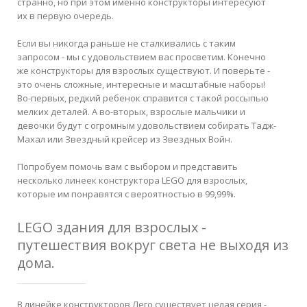
странно, но при этом именно конструкторы интересуют
их в первую очередь.
Если вы никогда раньше не сталкивались с таким
запросом - мы с удовольствием вас просветим. Конечно
же конструкторы для взрослых существуют. И поверьте -
это очень сложные, интересные и масштабные наборы!
Во-первых, редкий ребенок справится с такой россыпью
мелких деталей. А во-вторых, взрослые мальчики и
девочки будут с огромным удовольствием собирать Тадж-
Махал или Звездный крейсер из Звездных Войн.
Попробуем помочь вам с выбором и представить
несколько линеек конструктора LEGO для взрослых,
которые им понравятся с вероятностью в 99,99%.
LEGO здания для взрослых -
путешествия вокруг света не выходя из
дома.
В линейке конструкторов Лего существует целая серия -