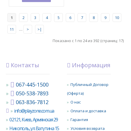
1
2
3
4
5
6
7
8
9
10
11
....
>
>|
Показано с 1 по 24 из 392 (страниц: 17)
Контакты
Информация
067-445-1500
Публичный Договор
050-538-7893
(Оферта)
063-836-7812
О нас
info@playzone.com.ua
Оплата и доставка
02121, Киев, Армянская 29
Гарантия
Никополь, ул. Ватутина 15
Условия возврата