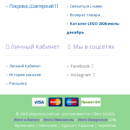
Покровск, Шахтерский 11
Связаться с нами
Возврат товара
Каталог LEGO 2026 июль-
декабрь
Личный Кабинет
Мы в соцсетях
Facebook
Личный Кабинет
Instagram
История заказов
Рассылка
© 2026 playzone.com.ua - растем вместе с Лего (LEGO)
Лего в Киеве
|
Лего Никополь
|
Лего Покровск
| Ив.
Франковск | Николаев | Одесса | Харьков | Чернигов