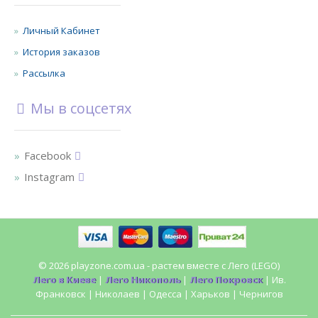
Личный Кабинет
История заказов
Рассылка
Мы в соцсетях
Facebook
Instagram
© 2026 playzone.com.ua - растем вместе с Лего (LEGO)
Лего в Киеве
|
Лего Никополь
|
Лего Покровск
| Ив.
Франковск | Николаев | Одесса | Харьков | Чернигов