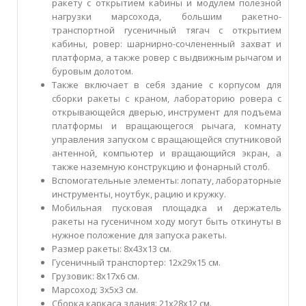
ракету с открытием кабины и модулем полезной
нагрузки марсохода, большим ракетно-
транспортной гусеничный тягач с открытием
кабины, ровер: шарнирно-сочлененный захват и
платформа, а также ровер с выдвижным рычагом и
буровым долотом.
Также включает в себя здание с корпусом для
сборки ракеты с краном, лабораторию ровера с
открывающейся дверью, инструмент для подъема
платформы и вращающегося рычага, комнату
управления запуском с вращающейся спутниковой
антенной, компьютер и вращающийся экран, а
также наземную конструкцию и фонарный столб.
Вспомогательные элементы: лопату, лабораторные
инструменты, ноутбук, рацию и кружку.
Мобильная пусковая площадка и держатель
ракеты на гусеничном ходу могут быть откинуты в
нужное положение для запуска ракеты.
Размер ракеты: 8х43х13 см.
Гусеничный транспортер: 12х29х15 см.
Грузовик: 8х17х6 см.
Марсоход: 3х5х3 см.
Сборка каркаса здания: 21х28х12 см.