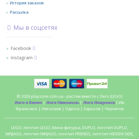
История заказов
Рассылка
Мы в соцсетях
Facebook
Instagram
© 2026 playzone.com.ua - растем вместе с Лего (LEGO)
Лего в Киеве
|
Лего Никополь
|
Лего Покровск
| Ив.
Франковск | Николаев | Одесса | Харьков | Чернигов
LEGO, логотип LEGO, Мини-фигурка, DUPLO, логотип DUPLO,
NINJAGO, логотип NINJAGO, логотип FRIENDS, логотип HIDDEN SIDE,