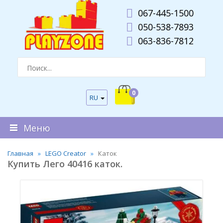
067-445-1500
050-538-7893
063-836-7812
0
RU
Меню
Главная
LEGO Creator
Каток
Купить Лего 40416 каток.