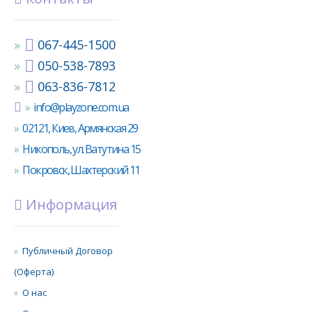
067-445-1500
050-538-7893
063-836-7812
info@playzone.com.ua
02121, Киев, Армянская 29
Никополь, ул. Ватутина 15
Покровск, Шахтерский 11
Информация
Публичный Договор
(Оферта)
О нас