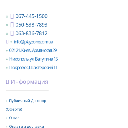
067-445-1500
050-538-7893
063-836-7812
info@playzone.com.ua
02121, Киев, Армянская 29
Никополь, ул. Ватутина 15
Покровск, Шахтерский 11
Информация
Публичный Договор
(Оферта)
О нас
Оплата и доставка