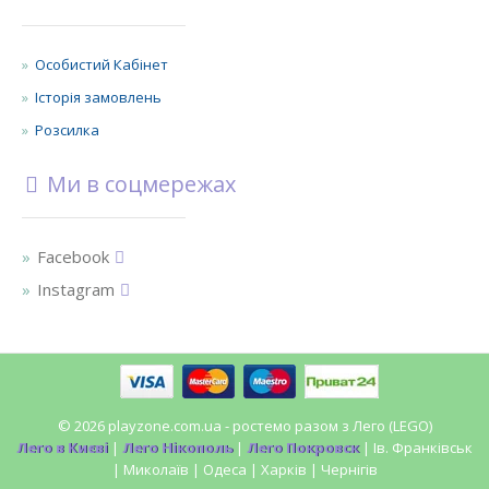
Особистий Кабінет
Історія замовлень
Розсилка
Ми в соцмережах
Facebook
Instagram
© 2026 playzone.com.ua - ростемо разом з Лего (LEGO)
Лего в Києві
|
Лего Нікополь
|
Лего Покровск
| Ів. Франківськ
| Миколаїв | Одеса | Харків | Чернігів