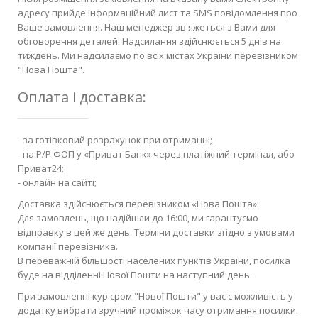
адресу прийде інформаційний лист та SMS повідомлення про
Ваше замовлення. Наш менеджер зв'яжеться з Вами для
обговорення деталей. Надсилання здійснюється 5 днів на
тиждень. Ми надсилаємо по всіх містах України перевізником
"Нова Пошта".
Оплата і доставка:
- за готівковий розрахунок при отриманні;
- на Р/Р ФОП у «Приват Банк» через платіжний термінал, або
Приват24;
- онлайн на сайті;
Доставка здійснюється перевізником «Нова Пошта»:
Для замовлень, що надійшли до 16:00, ми гарантуємо
відправку в цей же день. Терміни доставки згідно з умовами
компанії перевізника.
В переважній більшості населених пунктів України, посилка
буде на відділенні Нової Пошти на наступний день.
При замовленні кур'єром "Нової Пошти" у вас є можливість у
додатку вибрати зручний проміжок часу отримання посилки.