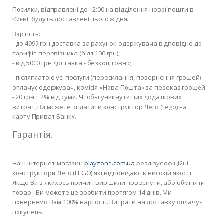
Посилки, відправлені до 12:00 на відділення нової пошти в
Києві, будуть доставлені цього ж дня.
Вартість:
- до 4999 грн доставка за рахунок одержувача відповідно до
тарифів перевізника (біля 100 грн);
- від 5000 грн доставка - безкоштовно;
- післяплатою усі послуги (пересилання, повернення грошей)
оплачує одержувач, комісія «Нова Пошта» за переказ грошей
- 20 грн + 2% від суми. Чтобы уникнути цих додаткових
витрат, Ви можете оплатити конструктор Лего (Lego) на
карту Приват Банку.
Гарантія.
Наш інтернет-магазин
playzone.com.ua
реалізує офіційні
конструктори Лего (LEGO) які відповідають високій якості.
Якщо Ви з якихось причин вирішили повернути, або обміняти
товар - Ви можете це зробити протягом 14 днів. Ми
повернемо Вам 100% вартості. Витрати на доставку оплачує
покупець.