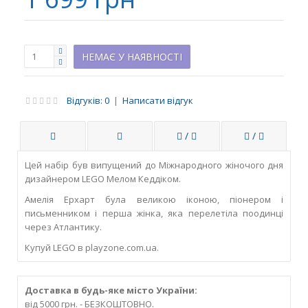
НЕМАЄ У НАЯВНОСТІ
Відгуків: 0
|
Написати відгук
/
/
Цей набір був випущений до Міжнародного жіночого дня
дизайнером LEGO Мелом Кеддіком.
Амелія Ерхарт була великою іконою, піонером і
письменником і перша жінка, яка перелетіла поодинці
через Атлантику.
Купуй LEGO в playzone.com.ua.
Доставка в будь-яке місто України:
від 5000 грн. - БЕЗКОШТОВНО.