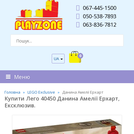
067-445-1500
050-538-7893
063-836-7812
0
UA
Меню
Головна
LEGO Exclusive
Данина Амелії Ерхарт
Купити Лего 40450 Данина Амелії Ерхарт,
Ексклюзив.