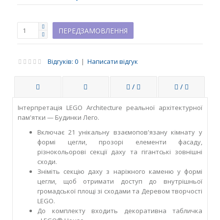
Відгуків: 0
|
Написати відгук
/
/
Інтерпретація LEGO Architecture реальної архітектурної
пам'ятки — Будинки Лего.
Включає 21 унікальну взаємопов'язану кімнату у
формі цегли, прозорі елементи фасаду,
різнокольорові секції даху та гігантські зовнішні
сходи.
Зніміть секцію даху з наріжного каменю у формі
цегли, щоб отримати доступ до внутрішньої
громадської площі зі сходами та Деревом творчості
LEGO.
До комплекту входить декоративна табличка