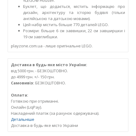
«LEGO® House».
Буклет, що додається, містить інформацію про
дизайн, архітектуру та історію будівлі (тільки
англійською та датською мовами).
Цей набір містить більше 770 деталей LEGO.
Розміри: більше 6 см заввишки, 22 см завширшки і
19 см завглибшки.
playzone.com.ua - лише оригінальне LEGO.
Доставка в будь-яке місто України:
від 5000 грн. - БЕЗКОШТОВНО.
до 4999 грн. +/- 150 грн.
Самовивіз:
БЕЗКОШТОВНО.
Оплата:
Готівкою при отриманні.
Онлайн (LiqPay).
Накладений платіж (за рахунок одержувача).
Детальніше
Доставка в будь-яке місто України