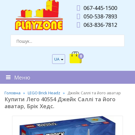
067-445-1500
050-538-7893
063-836-7812
0
UA
Меню
Головна
LEGO Brick Headz
Джейк Саллі та його аватар
Купити Лего 40554 Джейк Саллі та його
аватар, Брік Хедс.