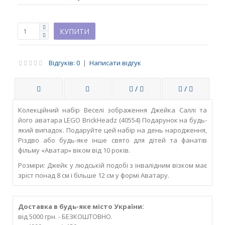
Відгуків: 0
|
Написати відгук
/
/
Колекційний набір Веселі зображення Джейка Саллі та
його аватара LEGO BrickHeadz (40554) Подарунок на будь-
який випадок. Подаруйте цей набір на день народження,
Різдво або будь-яке інше свято для дітей та фанатів
фільму «Аватар» віком від 10 років.
Розміри: Джейк у людській подобі з інвалідним візком має
зріст понад 8 см і більше 12 см у формі Аватару.
Доставка в будь-яке місто України:
від 5000 грн. - БЕЗКОШТОВНО.