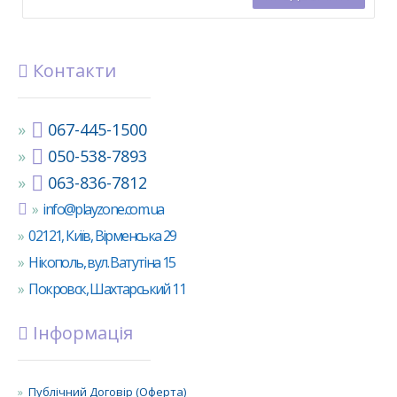
Контакти
067-445-1500
050-538-7893
063-836-7812
info@playzone.com.ua
02121, Київ, Вірменська 29
Нікополь, вул. Ватутіна 15
Покровск, Шахтарський 11
Інформація
Публічний Договір (Оферта)