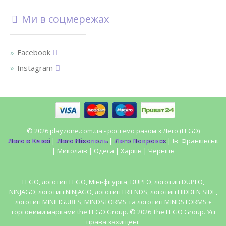
Ми в соцмережах
Facebook
Instagram
© 2026 playzone.com.ua - ростемо разом з Лего (LEGO)
Лего в Києві
|
Лего Нікополь
|
Лего Покровск
| Ів. Франківськ
| Миколаїв | Одеса | Харків | Чернігів
LEGO, логотип LEGO, Міні-фігурка, DUPLO, логотип DUPLO,
NINJAGO, логотип NINJAGO, логотип FRIENDS, логотип HIDDEN SIDE,
логотип MINIFIGURES, MINDSTORMS та логотип MINDSTORMS є
торговими марками the LEGO Group. © 2026 The LEGO Group. Усі
права захищені.