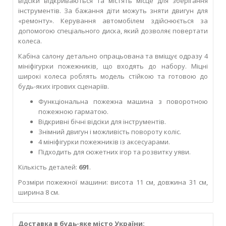
відсіки відкриваються та містять місце для зберігання
інструментів. За бажання діти можуть зняти двигун для
«ремонту». Керування автомобілем здійснюється за
допомогою спеціального диска, який дозволяє повертати
колеса.
Кабіна салону детально опрацьована та вміщує одразу 4
мініфігурки пожежників, що входять до набору. Міцні
широкі колеса роблять модель стійкою та готовою до
будь-яких ігрових сценаріїв.
Функціональна пожежна машина з поворотною
пожежною гарматою.
Відкривні бічні відсіки для інструментів.
Знімний двигун і можливість повороту коліс.
4 мініфігурки пожежників із аксесуарами.
Підходить для сюжетних ігор та розвитку уяви.
Кількість деталей:
691
.
Розміри пожежної машини: висота 11 см, довжина 31 см,
ширина 8 см.
Доставка в будь-яке місто України: