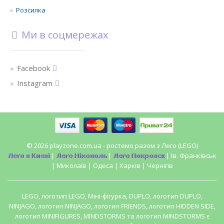
Розсилка
Ми в соцмережах
Facebook
Instagram
© 2026 playzone.com.ua - ростемо разом з Лего (LEGO)
Лего в Києві
|
Лего Нікополь
|
Лего Покровск
| Ів. Франківськ
| Миколаїв | Одеса | Харків | Чернігів
LEGO, логотип LEGO, Міні-фігурка, DUPLO, логотип DUPLO,
NINJAGO, логотип NINJAGO, логотип FRIENDS, логотип HIDDEN SIDE,
логотип MINIFIGURES, MINDSTORMS та логотип MINDSTORMS є