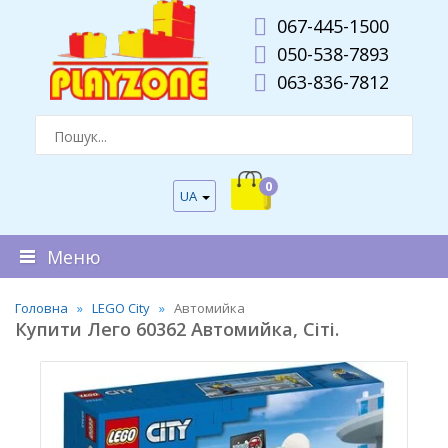
067-445-1500
050-538-7893
063-836-7812
0
UA
Меню
Головна
LEGO City
Автомийка
Купити Лего 60362 Автомийка, Сіті.