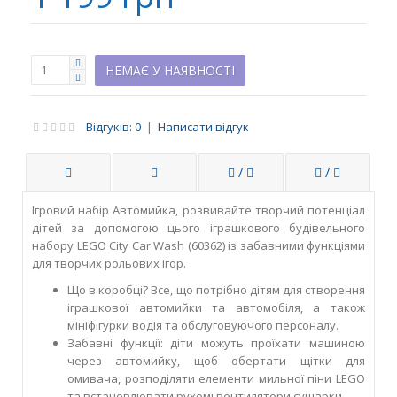
НЕМАЄ У НАЯВНОСТІ
Відгуків: 0
|
Написати відгук
/
/
Ігровий набір Автомийка, розвивайте творчий потенціал
дітей за допомогою цього іграшкового будівельного
набору LEGO City Car Wash (60362) із забавними функціями
для творчих рольових ігор.
Що в коробці? Все, що потрібно дітям для створення
іграшкової автомийки та автомобіля, а також
мініфігурки водія та обслуговуючого персоналу.
Забавні функції: діти можуть проїхати машиною
через автомийку, щоб обертати щітки для
омивача, розподіляти елементи мильної піни LEGO
та встановлювати рухомі вентилятори сушарки.