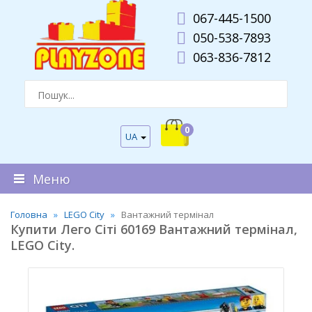
067-445-1500
050-538-7893
063-836-7812
0
UA
Меню
Головна
LEGO City
Вантажний термінал
Купити Лего Сіті 60169 Вантажний термінал,
LEGO City.