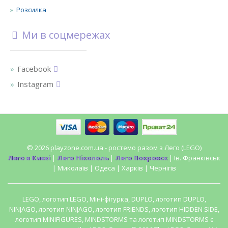
Розсилка
Ми в соцмережах
Facebook
Instagram
© 2026 playzone.com.ua - ростемо разом з Лего (LEGO)
Лего в Києві
|
Лего Нікополь
|
Лего Покровск
| Ів. Франківськ
| Миколаїв | Одеса | Харків | Чернігів
LEGO, логотип LEGO, Міні-фігурка, DUPLO, логотип DUPLO,
NINJAGO, логотип NINJAGO, логотип FRIENDS, логотип HIDDEN SIDE,
логотип MINIFIGURES, MINDSTORMS та логотип MINDSTORMS є