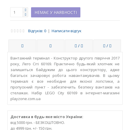
НЕМАЄ У НАЯВНОСТІ
Відгуків: 0
|
Написати відгук
/
/
Вантажний термінал - Конструктор другого півріччя 2017
року, Лего Сіті 60169. Практично будь-який хлопчик не
залишиться байдужим до цього конструктору, адже
багатьох зачаровує робота навантажувачів. В цьому
терміналі є все необхідне для якісної логістики, а
пропускний пункт - забезпечить безпеку вантажів на
стелажах. Набір LEGO City 60169 в інтернет-магазині
playzone.com.ua
Доставка в будь-яке місто України:
від 5000 грн. - БЕЗКОШТОВНО.
до 4999 грн. +/- 150 грн.