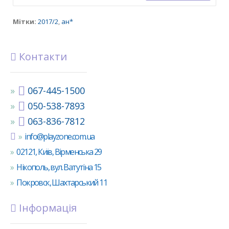
Мітки:
2017/2
,
ан*
Контакти
067-445-1500
050-538-7893
063-836-7812
info@playzone.com.ua
02121, Київ, Вірменська 29
Нікополь, вул. Ватутіна 15
Покровск, Шахтарський 11
Інформація