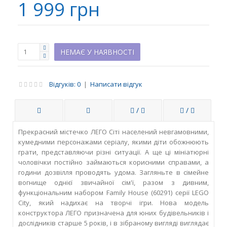
1 999 грн
НЕМАЄ У НАЯВНОСТІ
Відгуків: 0
|
Написати відгук
/
/
Прекрасний містечко ЛЕГО Сіті населений невгамовними,
кумедними персонажами серіалу, якими діти обожнюють
грати, представляючи різні ситуації. А ще ці мініатюрні
чоловічки постійно займаються корисними справами, а
години дозвілля проводять удома. Загляньте в сімейне
вогнище однієї звичайної сім'ї, разом з дивним,
функціональним набором Family House (60291) серії LEGO
City, який надихає на творчі ігри. Нова модель
конструктора ЛЕГО призначена для юних будівельників і
дослідників старше 5 років, і в зібраному вигляді виглядає