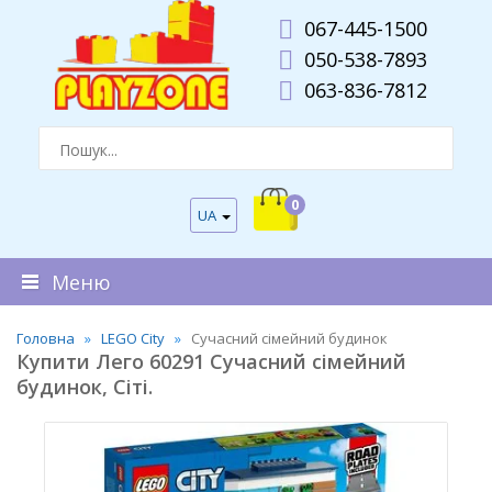
067-445-1500
050-538-7893
063-836-7812
0
UA
Меню
Головна
LEGO City
Сучасний сімейний будинок
Купити Лего 60291 Сучасний сімейний
будинок, Сіті.