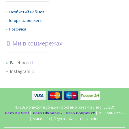
Особистий Кабінет
Історія замовлень
Розсилка
Ми в соцмережах
Facebook
Instagram
© 2026 playzone.com.ua - ростемо разом з Лего (LEGO)
Лего в Києві
|
Лего Нікополь
|
Лего Покровск
| Ів. Франківськ
| Миколаїв | Одеса | Харків | Чернігів