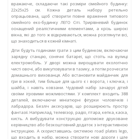
вражаюче, складаючи такі розміри сімейного будинку:
22х25х25 см. Кожна деталь набору ретельно
опрацьована, щоб створити повне враження типового
сімейного еко-будинку ЛЕГО Сіті. Трирівневий будинок
оснащений реалістичними елементами, а крізь широкі
вікна, які до того ж відкриваються, можна розглянути всі,
що знаходиться в кожній кімнаті.
Діти будуть годинами грати з цим будинком, включаючи
зарядну станцію, сонячні батареї, що стоїть на вулиці
електромобіль. У дворі можна вирощувати екологічно
чисті овочі, або викуповувати в тазику, а потім розчесати
домашнього вихованця. Або встановити майданчик для
гри в хокей, тим більше для цього є і ворота, і ключка, і
шайба, і навіть ковзани. Чудовий набір зачарує дітей
своїми ігровими можливостями. У комплект входить 388
деталей, включаючи мініатюрні фігурки чоловічків і
лабрадора. Безліч аксесуарів, що розширюють простір
фантазії. Наприклад, телевізор, радіо, гітара, кепка, каска,
кисть. А вибудувати конструкцію допоможе друковане
керівництво або безкоштовний додаток з інтерактивною
інструкцією. А скориставшись системою road plates lego,
що входить в набір, можна створити нові дороги і ціле