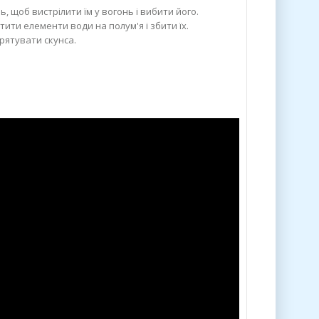
 щоб вистрілити їм у вогонь і вибити його.
стити елементи води на полум'я і збити їх.
рятувати скунса.