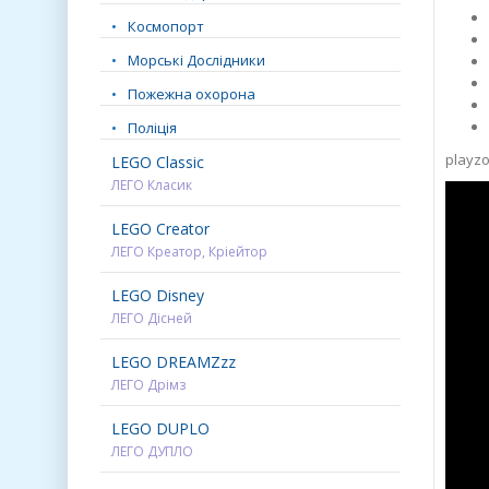
Космопорт
Морські Дослідники
Пожежна охорона
Поліція
playzo
LEGO Classic
ЛЕГО Класик
LEGO Creator
ЛЕГО Креатор, Кріейтор
LEGO Disney
ЛЕГО Дісней
LEGO DREAMZzz
ЛЕГО Дрімз
LEGO DUPLO
ЛЕГО ДУПЛО