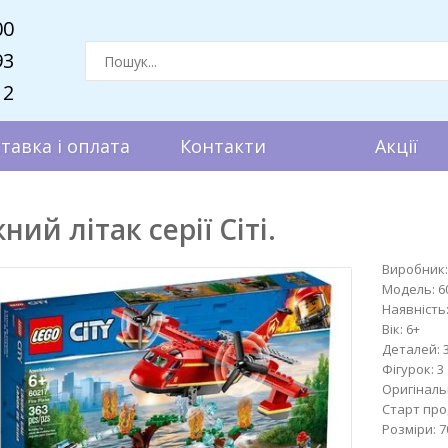
00
93
12
тавка і оплата
Контакти
Акції
й літак серії Сіті.
Виробник:
Модель:
6
Наявність
Вік:
6+
Деталей:
Фігурок:
3
Оригіналь
Старт про
Розміри:
7