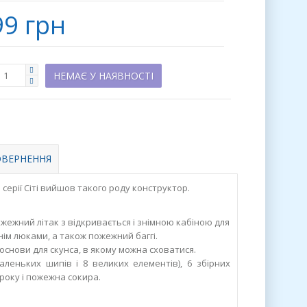
99 грн
НЕМАЄ У НАЯВНОСТІ
ВЕРНЕННЯ
серії Сіті вийшов такого роду конструктор.
ежний літак з відкривається і знімною кабіною для
нім люками, а також пожежний баггі.
основи для скунса, в якому можна сховатися.
леньких шипів і 8 великих елементів), 6 збірних
року і пожежна сокира.