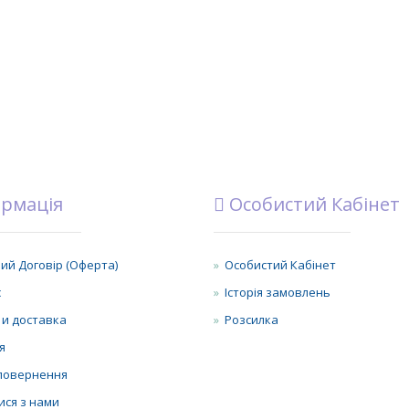
рмація
Особистий Кабінет
ий Договір (Оферта)
Особистий Кабінет
с
Історія замовлень
 и доставка
Розсилка
я
повернення
ися з нами