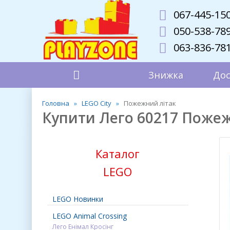
067-445-15
050-538-78
063-836-78
Знижка
Дос
Головна
LEGO City
Пожежний літак
Купити Лего 60217 Пожежни
Каталог
LEGO
LEGO Новинки
LEGO Animal Crossing
Лего Енімал Кросінг