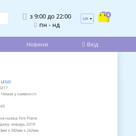
0
з 9:00 до 22:00
UA
пн - нд
Новини
Вхід
LEGO
0217
:
Немає у наявності
363
на назва:
Fire Plane
дажу:
январь 2019
0мм x 382мм x 262мм