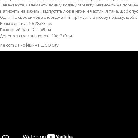
Завантажте 3 елементи води у водяну гармату і натисніть на поршень,
Натисніть на важіль і відпустіть люк в нижній частині літака, щоб опу
Одягніть своє димове спорядження і прямуйте в лісову пожежу, щоб в
Розмір літака: 10х28х33 см.
Пожежний баггі: 7х11х5 см.
Дерево з скунсові норою: 10х12х9 см.
ne.com.ua - офіційне LEGO City.