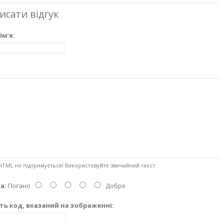
исати відгук
Ім’я:
Ваш ві
TML не підтримується! Використовуйте звичайний текст.
а:
Погано
Добре
ть код, вказаний на зображенні: