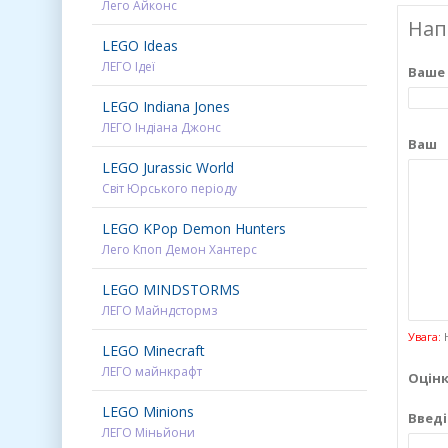
Лего Айконс
Нап
LEGO Ideas
ЛЕГО Ідеї
Ваше 
LEGO Indiana Jones
ЛЕГО Індіана Джонс
LEGO Jurassic World
Світ Юрського періоду
LEGO KPop Demon Hunters
Лего Кпоп Демон Хантерс
LEGO MINDSTORMS
ЛЕГО Майндстормз
Увага:
H
LEGO Minecraft
ЛЕГО майнкрафт
Оцінк
LEGO Minions
Введі
ЛЕГО Міньйони