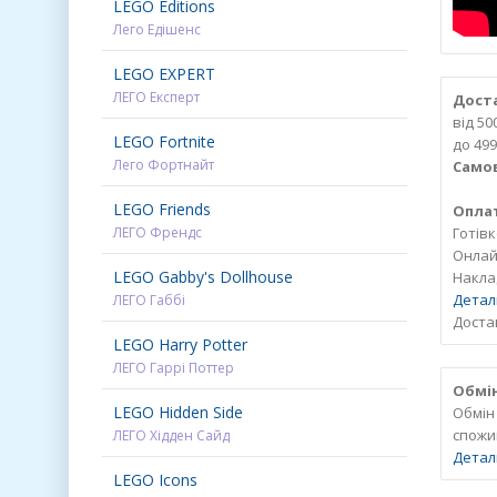
LEGO Editions
Лего Едішенс
LEGO EXPERT
ЛЕГО Експерт
Доста
від 5
LEGO Fortnite
до 499
Лего Фортнайт
Самов
LEGO Friends
Опла
ЛЕГО Френдс
Готів
Онлайн
LEGO Gabby's Dollhouse
Накла
Детал
ЛЕГО Габбі
Достав
LEGO Harry Potter
ЛЕГО Гаррі Поттер
Обмін
LEGO Hidden Side
Обмін
спожи
ЛЕГО Хідден Сайд
Детал
LEGO Icons