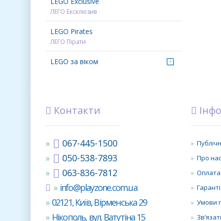
LEGO Exclusive
ЛЕГО Ексклюзив
LEGO Pirates
ЛЕГО Пірати
LEGO за віком
+
Контакти
Інфо
067-445-1500
Публічн
050-538-7893
Про на
063-836-7812
Оплата
info@playzone.com.ua
Гаранті
02121, Київ, Вірменська 29
Умови 
Нікополь, вул. Ватутіна 15
Зв’язат