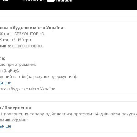
вка в будь-яке місто України:
000 грн. - БЕЗКОШТОВНО.
9 грн. +/- 150 грн.
ивіз:
БЕЗКОШТОВНО.
та:
кою при отриманні.
 (LiqPay).
дений платіж (за рахунок одержувача).
ьніше
ка в будь-яке місто України
 / Повернення
 і повернення товару здійснюється протягом 14 днів після покупк
вачів України".
ьніше