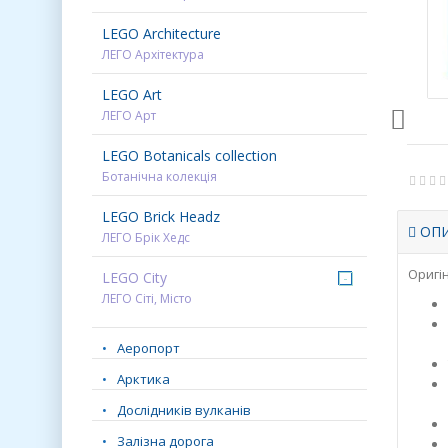
LEGO Architecture
ЛЕГО Архітектура
LEGO Art
ЛЕГО Арт
LEGO Botanicals collection
Ботанічна колекція
LEGO Brick Headz
ОП
ЛЕГО Брік Хедс
Оригін
LEGO City
-
ЛЕГО Сіті, Місто
Аеропорт
Арктика
Дослідників вулканів
Залізна дорога