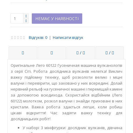
НЕМАЄ У НАЯВНОСТІ
Відгуків: 0
|
Написати відгук
/
/
Оригінальне Лего 60122 Гусеничная машина вулканологів
з серії Сіті. Робота дослідника вулканів нелегка! Виклич
важку підйомну техніку, щоб розколоти великі і міцні
валуни і перевірити, що заховано у них всередині. Долай
нерівний рельєф на гусеничної машині і переміщай камені
за допомогою всюдихода. Скористайся відбійним (Лего
60122) молотком, розкол валуни і знайди приховані в них
кристали. Важка робота здається легше, коли робиш
цікаві відкриття! Час задіяти важку техніку для
дослідницьких робіт!
У наборі 3 мініфігурки: дослідник вулканів, дівчина