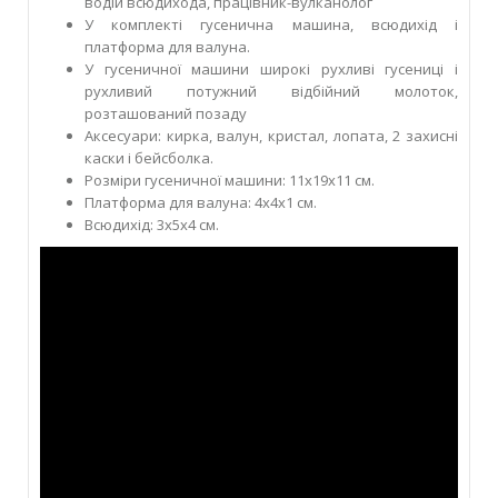
водій всюдихода, працівник-вулканолог
У комплекті гусенична машина, всюдихід і
платформа для валуна.
У гусеничної машини широкі рухливі гусениці і
рухливий потужний відбійний молоток,
розташований позаду
Аксесуари: кирка, валун, кристал, лопата, 2 захисні
каски і бейсболка.
Розміри гусеничної машини: 11х19х11 см.
Платформа для валуна: 4х4х1 см.
Всюдихід: 3х5х4 см.