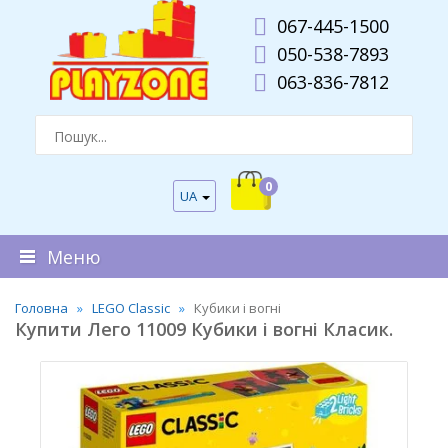
067-445-1500
050-538-7893
063-836-7812
0
UA
Меню
Головна
LEGO Classic
Кубики і вогні
Купити Лего 11009 Кубики і вогні Класик.