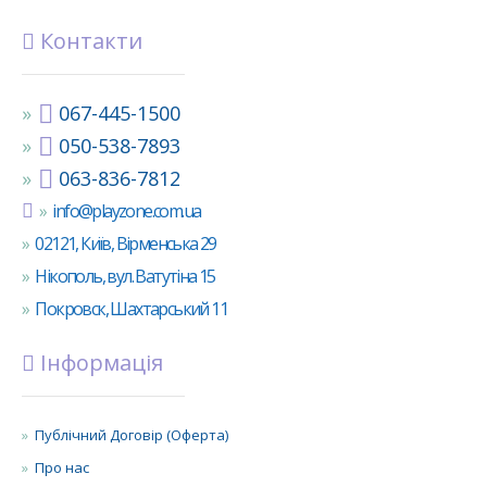
Контакти
067-445-1500
050-538-7893
063-836-7812
info@playzone.com.ua
02121, Київ, Вірменська 29
Нікополь, вул. Ватутіна 15
Покровск, Шахтарський 11
Інформація
Публічний Договір (Оферта)
Про нас