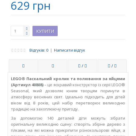
629 грн
Відгуків: 0
|
Написати відгук
/
/
LEGO® Пасхальний кролик та полювання за яйцями
(Артикул 40808)
– це яскравий конструктор із серії LEGO®
Seasonal, який дозволяє юним творцям поринути в
атмосферу весняних свят. Ідеально підходить для дітей
віком від 8 років, цей набір перетворює великодню
традицію на захоплюючу пригоду.
За допомогою 140 деталей діти можуть зібрати
оригінальну великодню сцену: створіть збірне дерево з
гілками, на які можна прикріпити різнокольорові яйця, а