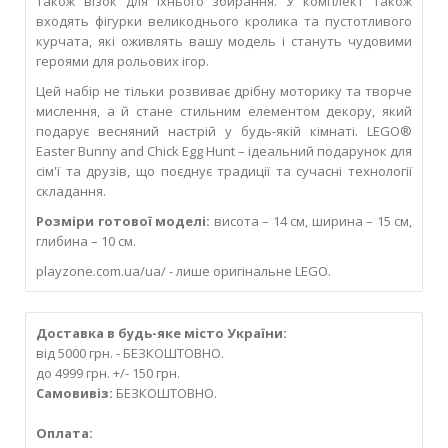
також візок для їхнього збирання. У комплект також
входять фігурки великоднього кролика та пустотливого
курчата, які оживлять вашу модель і стануть чудовими
героями для рольових ігор.
Цей набір не тільки розвиває дрібну моторику та творче
мислення, а й стане стильним елементом декору, який
подарує весняний настрій у будь-якій кімнаті. LEGO®
Easter Bunny and Chick Egg Hunt – ідеальний подарунок для
сім'ї та друзів, що поєднує традиції та сучасні технології
складання.
Розміри готової моделі:
висота – 14 см, ширина – 15 см,
глибина – 10 см.
playzone.com.ua/ua/ - лише оригінальне LEGO.
Доставка в будь-яке місто України:
від 5000 грн. - БЕЗКОШТОВНО.
до 4999 грн. +/- 150 грн.
Самовивіз:
БЕЗКОШТОВНО.
Оплата: