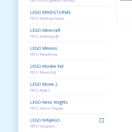
Лего Кпоп Демон Хантерс
LEGO MINDSTORMS
ЛЕГО Майндстормз
LEGO Minecraft
ЛЕГО майнкрафт
LEGO Minions
ЛЕГО Міньйони
LEGO Monkie Kid
ЛЕГО Манкі Кід
LEGO Movie 2
ЛЕГО Муві 2
LEGO Nexo Knights
ЛЕГО Нексо Лицарі
LEGO NINJAGO
+
ЛЕГО Ніндзяго