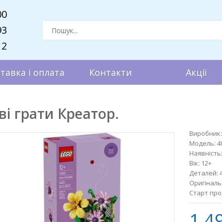
00
93
12
тавка і оплата
Контакти
Акції
ві грати Креатор.
Виробник:
Модель:
4
Наявність
Вік:
12+
Деталей:
Оригіналь
Старт про
1 4