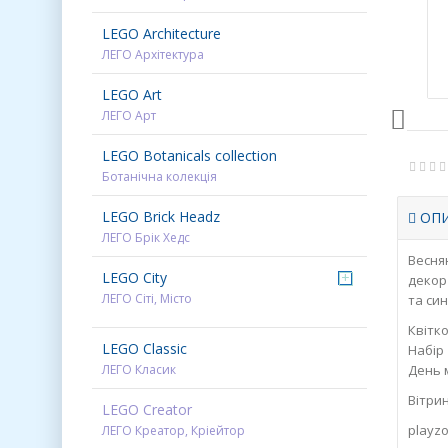
LEGO Architecture
ЛЕГО Архітектура
LEGO Art
ЛЕГО Арт
LEGO Botanicals collection
Ботанічна колекція
LEGO Brick Headz
ОП
ЛЕГО Брік Хедс
Веснян
LEGO City
+
декор
ЛЕГО Сіті, Місто
та син
Квітк
LEGO Classic
Набір
ЛЕГО Класик
День 
Вітрин
LEGO Creator
playzo
ЛЕГО Креатор, Кріейтор