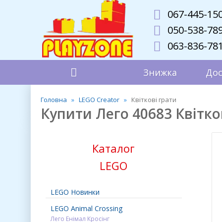
067-445-15
050-538-78
063-836-78
Знижка
Дос
Головна
LEGO Creator
Квіткові грати
Купити Лего 40683 Квітко
Каталог
LEGO
LEGO Новинки
LEGO Animal Crossing
Лего Енімал Кросінг