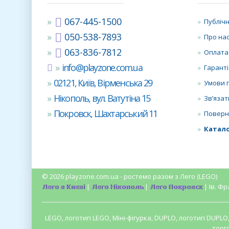
067-445-1500
Публічн
050-538-7893
Про на
063-836-7812
Оплата
info@playzone.com.ua
Гаранті
02121, Київ, Вірменська 29
Умови 
Нікополь, вул. Ватутіна 15
Зв’язат
Покровск, Шахтарський 11
Поверн
Катало
© 2026 playzone.com.ua - ростемо разом з Лего (LEGO)
Лего в Києві
|
Лего Нікополь
|
Лего Покровск
| Ів. Фр
LEGO, логотип LEGO, Міні-фігурка, DUPLO, логотип DUPL
торг