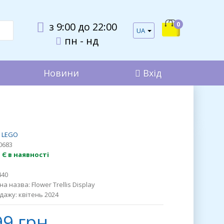
0
з 9:00 до 22:00
UA
пн - нд
Новини
Вхід
LEGO
0683
:
Є в наявності
440
на назва:
Flower Trellis Display
дажу:
квітень 2024
99 грн