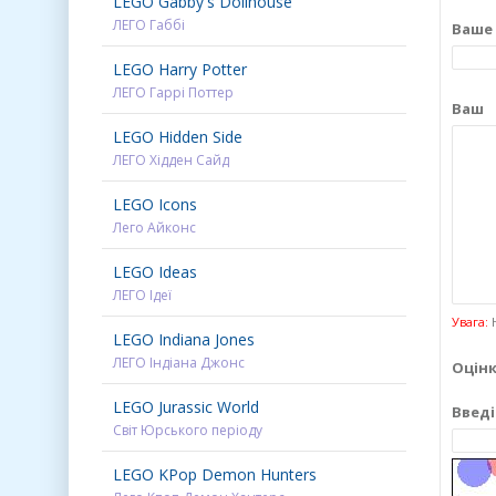
LEGO Gabby's Dollhouse
ЛЕГО Габбі
Ваше 
LEGO Harry Potter
ЛЕГО Гаррі Поттер
LEGO Hidden Side
ЛЕГО Хідден Сайд
LEGO Icons
Лего Айконс
LEGO Ideas
ЛЕГО Ідеї
Увага:
H
LEGO Indiana Jones
ЛЕГО Індіана Джонс
Оцінк
LEGO Jurassic World
Введі
Світ Юрського періоду
LEGO KPop Demon Hunters