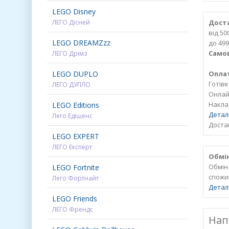
LEGO Disney
ЛЕГО Дісней
Доста
від 5
LEGO DREAMZzz
до 499
Самов
ЛЕГО Дрімз
LEGO DUPLO
Опла
Готів
ЛЕГО ДУПЛО
Онлайн
Накла
LEGO Editions
Детал
Лего Едішенс
Достав
LEGO EXPERT
ЛЕГО Експерт
Обмін
Обмін
LEGO Fortnite
спожи
Лего Фортнайт
Детал
LEGO Friends
ЛЕГО Френдс
Нап