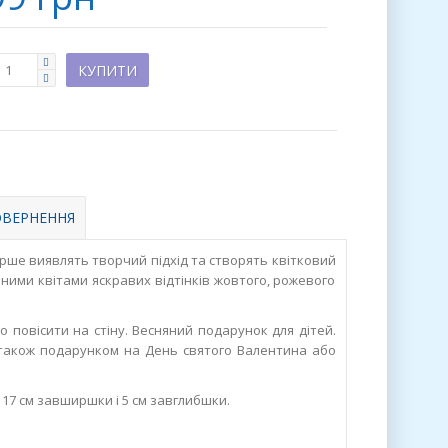
ВЕРНЕННЯ
тарше виявлять творчий підхід та створять квітковий
яними квітами яскравих відтінків жовтого, рожевого
 повісити на стіну. Весняний подарунок для дітей.
а також подарунком на День святого Валентина або
 17 см завширшки і 5 см завглибшки.