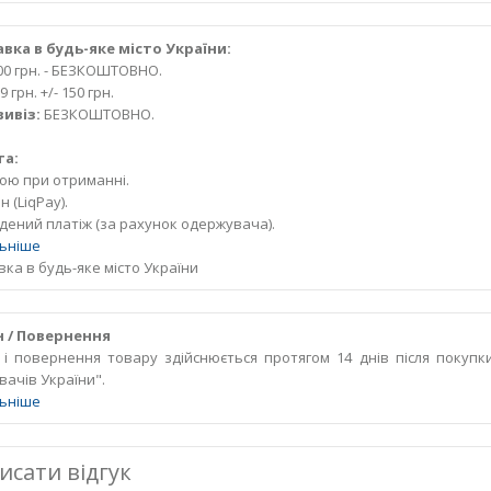
вка в будь-яке місто України:
000 грн. - БЕЗКОШТОВНО.
9 грн. +/- 150 грн.
ивіз:
БЕЗКОШТОВНО.
та:
кою при отриманні.
 (LiqPay).
дений платіж (за рахунок одержувача).
ьніше
ка в будь-яке місто України
 / Повернення
 і повернення товару здійснюється протягом 14 днів після покупк
вачів України".
ьніше
исати відгук