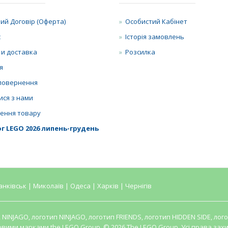
ий Договір (Оферта)
Особистий Кабінет
с
Історія замовлень
 и доставка
Розсилка
я
повернення
ися з нами
ення товару
г LEGO 2026 липень-грудень
анківськ | Миколаїв | Одеса | Харків | Чернігів
O, NINJAGO, логотип NINJAGO, логотип FRIENDS, логотип HIDDEN SIDE, л
овими марками the LEGO Group. © 2026 The LEGO Group. Усі права захи