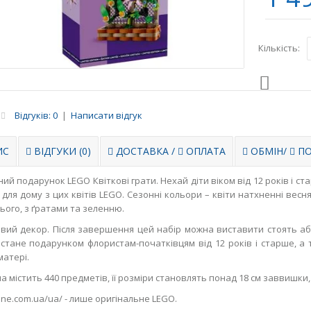
Кількість:
Відгуків: 0
|
Написати відгук
ИС
ВІДГУКИ (0)
ДОСТАВКА
/
ОПЛАТА
ОБМІН
/
ПО
ий подарунок LEGO Квіткові грати. Нехай діти віком від 12 років і с
 для дому з цих квітів LEGO. Сезонні кольори – квіти натхненні весн
ього, з ґратами та зеленню.
овий декор. Після завершення цей набір можна виставити стоять або
 стане подарунком флористам-початківцям від 12 років і старше, 
матері.
а містить 440 предметів, її розміри становлять понад 18 см заввишки,
ne.com.ua/ua/ - лише оригінальне LEGO.