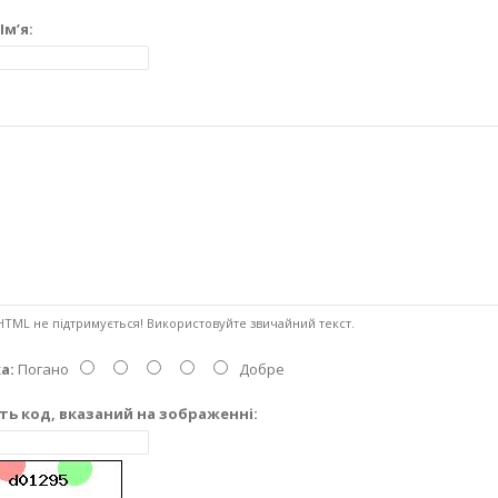
Ім’я:
Ваш ві
TML не підтримується! Використовуйте звичайний текст.
а:
Погано
Добре
ть код, вказаний на зображенні: