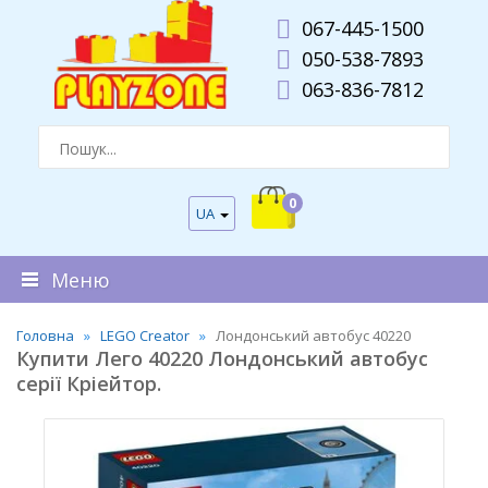
067-445-1500
050-538-7893
063-836-7812
0
UA
Меню
Головна
LEGO Creator
Лондонський автобус 40220
Купити Лего 40220 Лондонський автобус
серії Кріейтор.