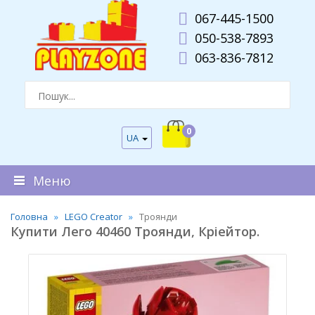
067-445-1500
050-538-7893
063-836-7812
0
UA
Меню
Головна
LEGO Creator
Троянди
Купити Лего 40460 Троянди, Кріейтор.