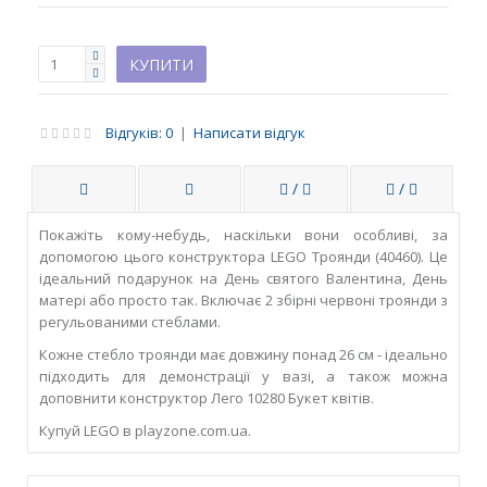
Відгуків: 0
|
Написати відгук
/
/
Покажіть кому-небудь, наскільки вони особливі, за
допомогою цього конструктора LEGO Троянди (40460). Це
ідеальний подарунок на День святого Валентина, День
матері або просто так. Включає 2 збірні червоні троянди з
регульованими стеблами.
Кожне стебло троянди має довжину понад 26 см - ідеально
підходить для демонстрації у вазі, а також можна
доповнити конструктор Лего 10280 Букет квітів.
Купуй LEGO в playzone.com.ua.