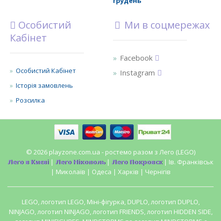
грудень
Особистий
Ми в соцмережах
Кабінет
Facebook
Особистий Кабінет
Instagram
Історія замовлень
Розсилка
© 2026 playzone.com.ua - ростемо разом з Лего (LEGO)
Лего в Києві
|
Лего Нікополь
|
Лего Покровск
| Ів. Франківськ
| Миколаїв | Одеса | Харків | Чернігів
LEGO, логотип LEGO, Міні-фігурка, DUPLO, логотип DUPLO,
NINJAGO, логотип NINJAGO, логотип FRIENDS, логотип HIDDEN SIDE,