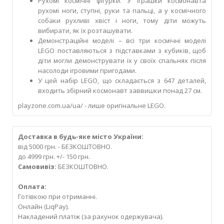
Рухомі космічні фігурки. У іграшки космонавта
рухомі ноги, ступні, руки та пальці, а у космічного
собаки рухливі хвіст і ноги, тому діти можуть
вибирати, як їх розташувати.
Демонстраційні моделі – всі три космічні моделі
LEGO поставляються з підставками з кубиків, щоб
діти могли демонструвати їх у своїх спальнях після
насолоди ігровими пригодами.
У цей набір LEGO, що складається з 647 деталей,
входить збірний космонавт заввишки понад 27 см.
playzone.com.ua/ua/ - лише оригінальне LEGO.
Доставка в будь-яке місто України:
від 5000 грн. - БЕЗКОШТОВНО.
до 4999 грн. +/- 150 грн.
Самовивіз:
БЕЗКОШТОВНО.
Оплата:
Готівкою при отриманні.
Онлайн (LiqPay).
Накладений платіж (за рахунок одержувача).