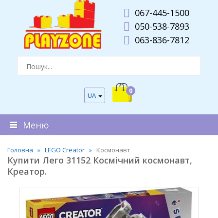
067-445-1500
050-538-7893
063-836-7812
0
UA
Меню
Головна
LEGO Creator
Космонавт
Купити Лего 31152 Космічний космонавт,
Креатор.