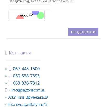
Введіть код, вказаний на зображенні:
ПРОДОВЖИТИ
Контакти
067-445-1500
050-538-7893
063-836-7812
info@playzone.com.ua
02121, Київ, Вірменська 29
Нікополь, вул. Ватутіна 15