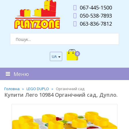
067-445-1500
050-538-7893
063-836-7812
0
UA
Меню
Головна
LEGO DUPLO
Органічний сад
Купити Лего 10984 Органічний сад, Дупло.