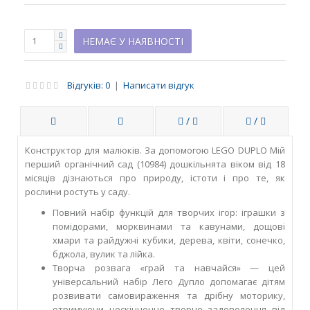
НЕМАЄ У НАЯВНОСТІ
Відгуків: 0
|
Написати відгук
/
/
Конструктор для малюків. За допомогою LEGO DUPLO Мій
перший органічний сад (10984) дошкільнята віком від 18
місяців дізнаються про природу, істоти і про те, як
рослини ростуть у саду.
Повний набір функцій для творчих ігор: іграшки з
помідорами, морквинами та кавунами, дощові
хмари та райдужні кубики, дерева, квіти, сонечко,
бджола, вулик та лійка.
Творча розвага «грай та навчайся» — цей
універсальний набір Лего Дупло допомагає дітям
розвивати самовираження та дрібну моторику,
отримуючи нескінченне творче задоволення від