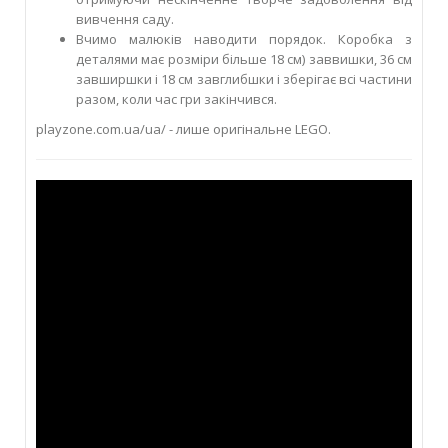
вивчення саду.
Вчимо малюків наводити порядок. Коробка з
деталями має розміри більше 18 см) заввишки, 36 см
завширшки і 18 см завглибшки і зберігає всі частини
разом, коли час гри закінчився.
playzone.com.ua/ua/ - лише оригінальне LEGO.