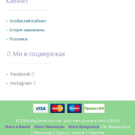
Кабінет
Особистий Кабінет
Історія замовлень
Розсилка
Ми в соцмережах
Facebook
Instagram
© 2026 playzone.com.ua - ростемо разом з Лего (LEGO)
Лего в Києві
|
Лего Нікополь
|
Лего Покровск
| Ів. Франківськ
| Миколаїв | Одеса | Харків | Чернігів