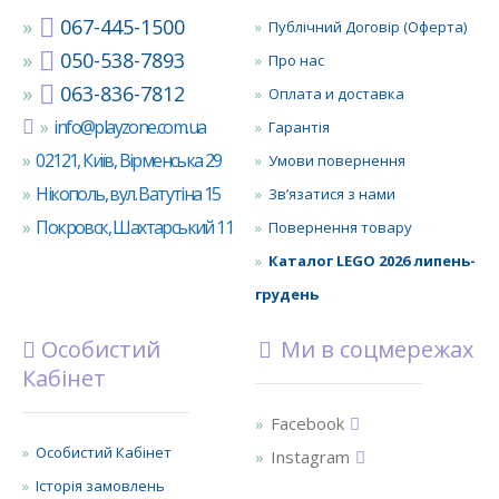
067-445-1500
Публічний Договір (Оферта)
050-538-7893
Про нас
063-836-7812
Оплата и доставка
info@playzone.com.ua
Гарантія
02121, Київ, Вірменська 29
Умови повернення
Нікополь, вул. Ватутіна 15
Зв’язатися з нами
Покровск, Шахтарський 11
Повернення товару
Каталог LEGO 2026 липень-
грудень
Особистий
Ми в соцмережах
Кабінет
Facebook
Особистий Кабінет
Instagram
Історія замовлень