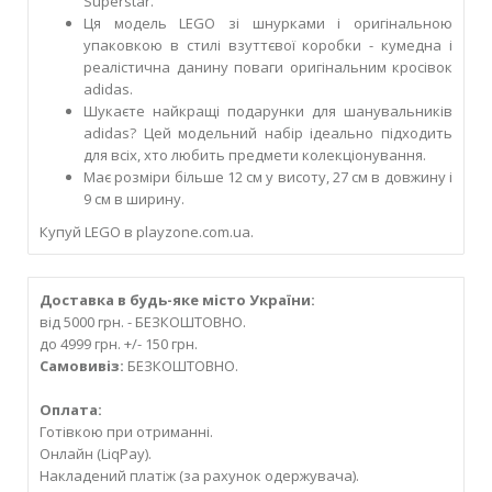
Superstar.
Ця модель LEGO зі шнурками і оригінальною
упаковкою в стилі взуттєвої коробки - кумедна і
реалістична данину поваги оригінальним кросівок
adidas.
Шукаєте найкращі подарунки для шанувальників
adidas? Цей модельний набір ідеально підходить
для всіх, хто любить предмети колекціонування.
Має розміри більше 12 см у висоту, 27 см в довжину і
9 см в ширину.
Купуй LEGO в playzone.com.ua.
Доставка в будь-яке місто України:
від 5000 грн. - БЕЗКОШТОВНО.
до 4999 грн. +/- 150 грн.
Самовивіз:
БЕЗКОШТОВНО.
Оплата:
Готівкою при отриманні.
Онлайн (LiqPay).
Накладений платіж (за рахунок одержувача).