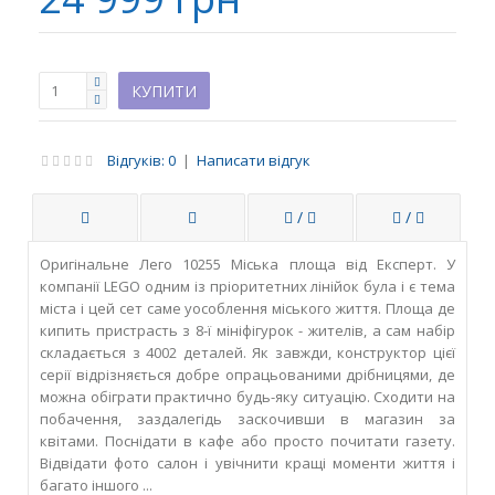
Відгуків: 0
|
Написати відгук
/
/
Оригінальне Лего 10255 Міська площа від Експерт. У
компанії LEGO одним із пріоритетних лінійок була і є тема
міста і цей сет саме уособлення міського життя. Площа де
кипить пристрасть з 8-ї мініфігурок - жителів, а сам набір
складається з 4002 деталей. Як завжди, конструктор цієї
серії відрізняється добре опрацьованими дрібницями, де
можна обіграти практично будь-яку ситуацію. Сходити на
побачення, заздалегідь заскочивши в магазин за
квітами. Поснідати в кафе або просто почитати газету.
Відвідати фото салон і увічнити кращі моменти життя і
багато іншого ...