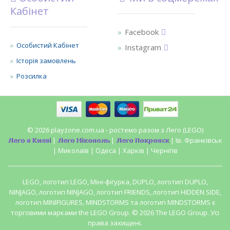
Кабінет
Facebook
Особистий Кабінет
Instagram
Історія замовлень
Розсилка
© 2026 playzone.com.ua - ростемо разом з Лего (LEGO)
Лего в Києві
|
Лего Нікополь
|
Лего Покровск
| Ів. Франківськ
| Миколаїв | Одеса | Харків | Чернігів
LEGO, логотип LEGO, Міні-фігурка, DUPLO, логотип DUPLO,
NINJAGO, логотип NINJAGO, логотип FRIENDS, логотип HIDDEN SIDE,
логотип MINIFIGURES, MINDSTORMS та логотип MINDSTORMS є
торговими марками the LEGO Group. © 2026 The LEGO Group. Усі
права захищені.