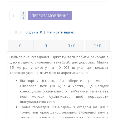
Відгуків: 0
|
Написати відгук
/
/
Неймовірне складання. Приготуйтеся побити рекорди з
цією моделлю Ейфелевої вежі LEGO для дорослих. Майже
1,5 метра у висоту та 10 001 штука, це предмет
колекціонування, яким можна дорожити вічно.
Відтворіть історію. Ви зберете цю модель
Ейфелевої вежі (10307) з 4 частин, що нагадує
конструкцію оригінального пам'ятника, та вивчіть
нові методи будівництва, щоб порадувати
шанувальників Лего.
Точна геометрія. Ця модель з оглядом на 360 °
точно повторює декор реальної Ейфелевої вежі з
арками, опорами, поперечними розпірками,