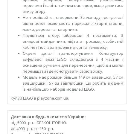
перилами і навіть точним виглядом, якщо дивитись
знизу вгору.
Не поспішайте, створюючи Еспланаду, де деталі
рівня землі включають паризькі ліхтарні стовпи,
лавки, дерева та чагарники.
Підніміться вгору, зібравши 4 постаменти, 3
оглядові майданчики, ліфти з тросами, особистий
кабінет Гюстава Ейфеля нагорі та телевежу.
Окремі деталі транспортування. Конструктор
Ейфелевої вежі LEGO складається з 4 частин і
оснащена ручками для перенесення, щоб ви могли
переміщати і демонструвати свою збірку.
Модель має розміри більше 149 см заввишки, 57 см
завширшки і 57 см завглибшки, що робить її одним
із найбільших наборів моделей LEGO.
Купуй LEGO в playzone.com.ua.
Доставка в будь-яке місто України:
від 5000 грн. - БЕЗКОШТОВНО.
до 4999 грн. +/- 150 грн.