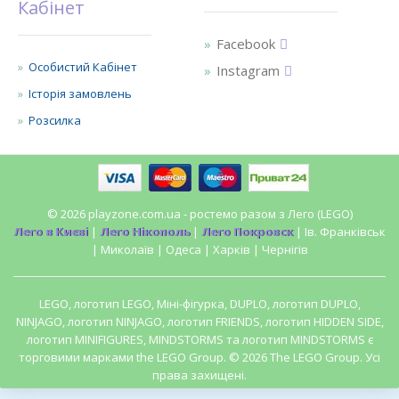
Кабінет
Facebook
Особистий Кабінет
Instagram
Історія замовлень
Розсилка
© 2026 playzone.com.ua - ростемо разом з Лего (LEGO)
Лего в Києві
|
Лего Нікополь
|
Лего Покровск
| Ів. Франківськ
| Миколаїв | Одеса | Харків | Чернігів
LEGO, логотип LEGO, Міні-фігурка, DUPLO, логотип DUPLO,
NINJAGO, логотип NINJAGO, логотип FRIENDS, логотип HIDDEN SIDE,
логотип MINIFIGURES, MINDSTORMS та логотип MINDSTORMS є
торговими марками the LEGO Group. © 2026 The LEGO Group. Усі
права захищені.