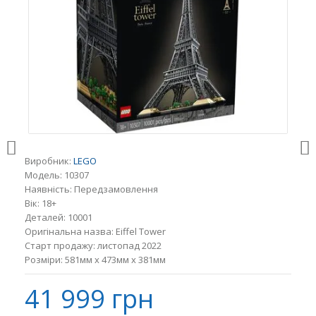
Виробник:
LEGO
Модель:
10307
Наявність:
Передзамовлення
Вік:
18+
Деталей:
10001
Оригінальна назва:
Eiffel Tower
Старт продажу:
листопад 2022
Розміри:
581мм x 473мм x 381мм
41 999 грн