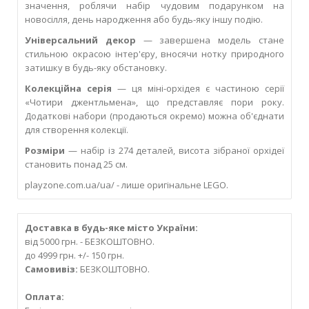
значення, роблячи набір чудовим подарунком на
новосілля, день народження або будь-яку іншу подію.
Універсальний декор
— завершена модель стане
стильною окрасою інтер'єру, вносячи нотку природного
затишку в будь-яку обстановку.
Колекційна серія
— ця міні-орхідея є частиною серії
«Чотири джентльмена», що представляє пори року.
Додаткові набори (продаються окремо) можна об'єднати
для створення колекції.
Розміри
— набір із 274 деталей, висота зібраної орхідеї
становить понад 25 см.
playzone.com.ua/ua/ - лише оригінальне LEGO.
Доставка в будь-яке місто України:
від 5000 грн. - БЕЗКОШТОВНО.
до 4999 грн. +/- 150 грн.
Самовивіз:
БЕЗКОШТОВНО.
Оплата: