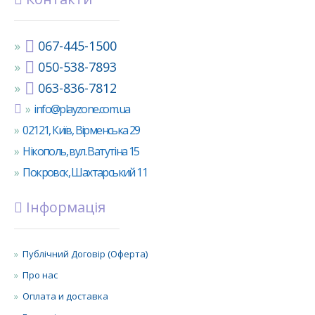
067-445-1500
050-538-7893
063-836-7812
info@playzone.com.ua
02121, Київ, Вірменська 29
Нікополь, вул. Ватутіна 15
Покровск, Шахтарський 11
Інформація
Публічний Договір (Оферта)
Про нас
Оплата и доставка