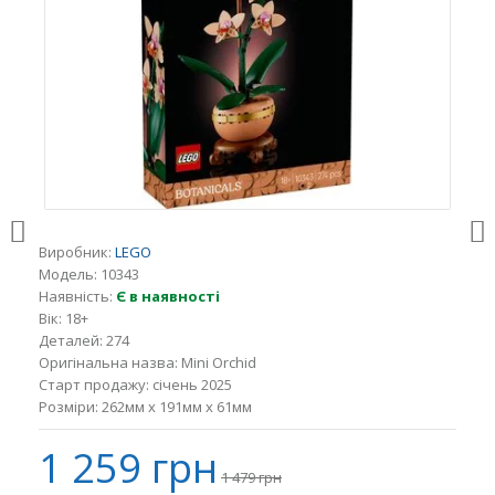
Виробник:
LEGO
Модель:
10343
Наявність:
Є в наявності
Вік:
18+
Деталей:
274
Оригінальна назва:
Mini Orchid
Старт продажу:
січень 2025
Розміри:
262мм x 191мм x 61мм
1 259 грн
1 479 грн