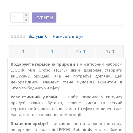
Відгуків: 0
|
Написати відгук
/
/
Подаруйте гармонію природи
з мініатюрним набором
LEGO® Mini Orchid (10343), який дозволяє створити
вишукану орхідею, яка не потребує догляду. Цей
декоративний елемент стане чудовим акцентом в
інтер'єрі будинку чи офісу.
Реалістичний дизайн
— набір включає 5 квітучих
орхідей, кілька бутонів, зелене листя та легкий
теракотовий горщик на постаменті з ефектом дерева для
елегантного завершення композиції.
Значення орхідеї
— як символ весни та нового початку,
ця орхідея з колекції LEGO® Botanicals має особливе