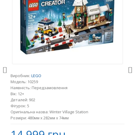
Виробник:
LEGO
Модель:
10259
Наявність:
Передзамовлення
Вік:
12+
Деталей:
902
Фігурок:
5
Оригінальна назва:
Winter Village Station
Розміри:
480мм x 282мм x 74мм
14 999 грн