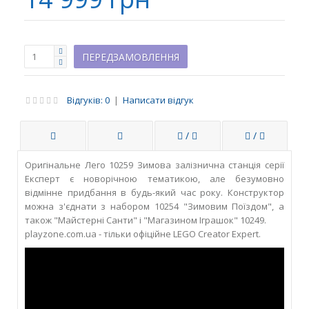
Відгуків: 0
|
Написати відгук
/
/
Оригінальне Лего 10259 Зимова залізнична станція серії
Експерт є новорічною тематикою, але безумовно
відмінне придбання в будь-який час року. Конструктор
можна з'єднати з набором 10254 "Зимовим Поїздом", а
також "Майстерні Санти" і "Магазином Іграшок" 10249.
playzone.com.ua - тільки офіційне LEGO Creator Expert.