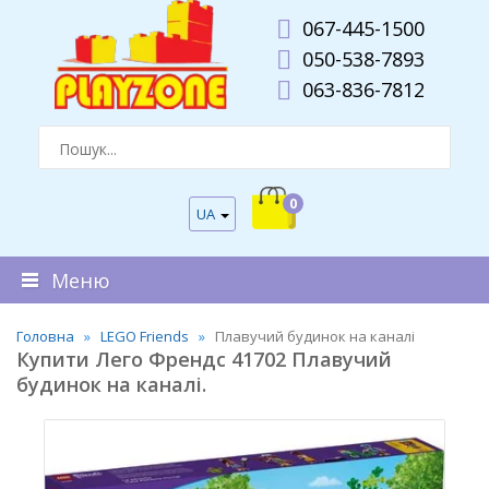
067-445-1500
050-538-7893
063-836-7812
0
UA
Меню
Головна
LEGO Friends
Плавучий будинок на каналі
Купити Лего Френдс 41702 Плавучий
будинок на каналі.