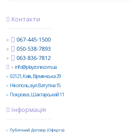
Контакти
067-445-1500
050-538-7893
063-836-7812
info@playzone.com.ua
02121, Київ, Вірменська 29
Нікополь, вул. Ватутіна 15
Покровск, Шахтарський 11
Інформація
Публічний Договір (Оферта)