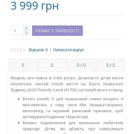
3 999 грн
НЕМАЄ У НАЯВНОСТІ
Відгуків: 0
|
Написати відгук
/
/
Модель еко-човна в стилі ретро. Дозвольте дітям вести
екологічно чистий спосіб життя на борту плавучого
будинку LEGO Friends Canal (41702), на палубі якого є город.
Безліч ролей. У цей іграшковий човен входять 4
міні-лялечки, у тому числі Мія, іграшка-тварина,
велосипед та окремий ринковий прилавок, щоб
мотивувати годинник творчої гри.
Велике задоволення для маленьких любителів
природи. Дітям, які дбають про навколишнє