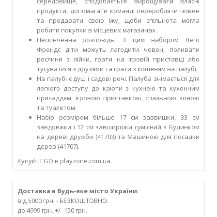
середовище, сподобається вирощувати власні
продукти, допомагати команді переробляти човен
та продавати свою їжу, щоби спільнота могла
робити покупки в місцевих магазинах.
Нескінченна розповідь. З цим набором Лего
Френдс діти можуть лагодити човен, поливати
рослини з лійки, грати на ігровій приставці або
тусуватися з друзями та грати з кошеням на палубі.
На палубі є душ і садові речі. Палуба знімається для
легкого доступу до каюти з кухнею та кухонним
приладдям, ігровою приставкою, спальною зоною
та туалетом.
Набір розміром більше 17 см заввишки, 33 см
завдовжки і 12 см завширшки сумісний з Будинком
на дереві дружби (41703) та Машиною для посадки
дерев (41707).
Купуй LEGO в playzone.com.ua.
Доставка в будь-яке місто України:
від 5000 грн. - БЕЗКОШТОВНО.
до 4999 грн. +/- 150 грн.