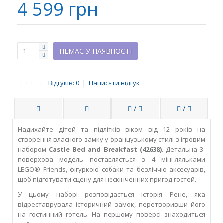
4 599 грн
НЕМАЄ У НАЯВНОСТІ
Відгуків: 0
|
Написати відгук
/
/
Надихайте дітей та підлітків віком від 12 років на
створення власного замку у французькому стилі з ігровим
набором
Castle Bed and Breakfast (42638)
. Детальна 3-
поверхова модель поставляється з 4 міні-ляльками
LEGO® Friends, фігуркою собаки та безліччю аксесуарів,
щоб підготувати сцену для нескінченних пригод гостей.
У цьому наборі розповідається історія Рене, яка
відреставрувала історичний замок, перетворивши його
на гостинний готель. На першому поверсі знаходиться