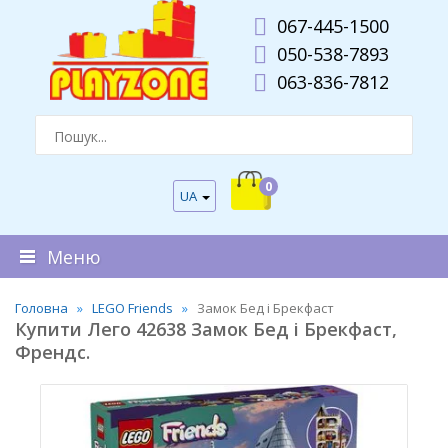
067-445-1500
050-538-7893
063-836-7812
0
UA
Меню
Головна
LEGO Friends
Замок Бед і Брекфаст
Купити Лего 42638 Замок Бед і Брекфаст,
Френдс.