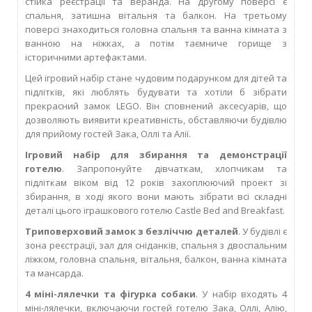
стійка реєстрації та веранда. На другому поверсі є
спальня, затишна вітальня та балкон. На третьому
поверсі знаходиться головна спальня та ванна кімната з
ванною на ніжках, а потім таємниче горище з
історичними артефактами.
Цей ігровий набір стане чудовим подарунком для дітей та
підлітків, які люблять будувати та хотіли б зібрати
прекрасний замок LEGO. Він сповнений аксесуарів, що
дозволяють виявити креативність, обставляючи будівлю
для прийому гостей Зака, Оллі та Алії.
Ігровий набір для збирання та демонстрації
готелю
. Запропонуйте дівчаткам, хлопчикам та
підліткам віком від 12 років захоплюючий проект зі
збирання, в ході якого вони мають зібрати всі складні
деталі цього іграшкового готелю Castle Bed and Breakfast.
Триповерховий замок з безліччю деталей
. У будівлі є
зона реєстрації, зал для сніданків, спальня з двоспальним
ліжком, головна спальня, вітальня, балкон, ванна кімната
та мансарда.
4 міні-лялечки та фігурка собаки
. У набір входять 4
міні-лялечки, включаючи гостей готелю Зака, Оллі, Алію,