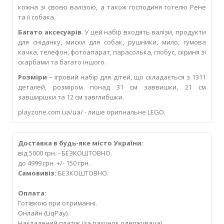
кожна зі своєю валізою, а також господиня готелю Рене
та її собака.
Багато аксесуарів
. У цей набір входять валізи, продукти
для сніданку, миски для собак, рушники, мило, гумова
качка, телефон, фотоапарат, парасолька, глобус, скриня зі
скарбами та багато іншого.
Розміри
– ігровий набір для дітей, що складається з 1311
деталей, розміром понад 31 см заввишки, 21 см
завширшки та 12 см завглибшки.
playzone.com.ua/ua/ - лише оригінальне LEGO.
Доставка в будь-яке місто України:
від 5000 грн. - БЕЗКОШТОВНО.
до 4999 грн. +/- 150 грн.
Самовивіз:
БЕЗКОШТОВНО.
Оплата:
Готівкою при отриманні.
Онлайн (LiqPay).
Накладений платіж (за рахунок одержувача).