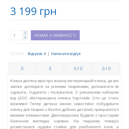
3 199 грн
НЕМАЄ У НАЯВНОСТІ
Відгуків: 0
|
Написати відгук
/
/
Кожна дитина мріє про власну ветеринарній клініці, де він
зможе доглядати за різними тваринами, допомагати їм
одужати, годувати і піклуватися. З унікальним набором
від LEGO «Ветеринарна клініка Хартлейк Сіті» це стало
можливо! Тепер дитина зможе самостійно побудувати
клініку для тварин з безлічі дрібних деталей, прикрасити її
милими елементами. Двоповерхова будівля з просторим
балконом виглядає чарівно. На першому поверсі
розмістилася чудова стайня для улюбленого коня, а