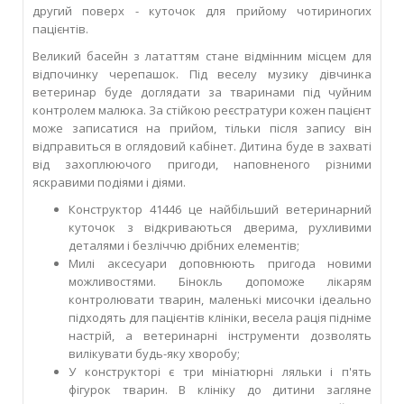
другий поверх - куточок для прийому чотириногих
пацієнтів.
Великий басейн з лататтям стане відмінним місцем для
відпочинку черепашок. Під веселу музику дівчинка
ветеринар буде доглядати за тваринами під чуйним
контролем малюка. За стійкою реєстратури кожен пацієнт
може записатися на прийом, тільки після запису він
відправиться в оглядовий кабінет. Дитина буде в захваті
від захоплюючого пригоди, наповненого різними
яскравими подіями і діями.
Конструктор 41446 це найбільший ветеринарний
куточок з відкриваються дверима, рухливими
деталями і безліччю дрібних елементів;
Милі аксесуари доповнюють пригода новими
можливостями. Бінокль допоможе лікарям
контролювати тварин, маленькі мисочки ідеально
підходять для пацієнтів клініки, весела рація підніме
настрій, а ветеринарні інструменти дозволять
вилікувати будь-яку хворобу;
У конструкторі є три мініатюрні ляльки і п'ять
фігурок тварин. В клініку до дитини загляне