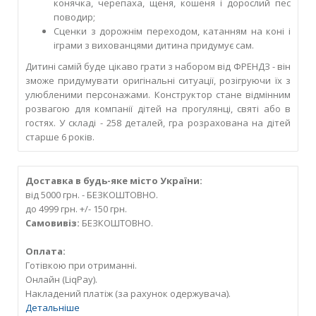
конячка, черепаха, щеня, кошеня і дорослий пес
поводир;
Сценки з дорожнім переходом, катанням на коні і
іграми з вихованцями дитина придумує сам.
Дитині самій буде цікаво грати з набором від ФРЕНДЗ - він
зможе придумувати оригінальні ситуації, розігруючи їх з
улюбленими персонажами. Конструктор стане відмінним
розвагою для компанії дітей на прогулянці, святі або в
гостях. У складі - 258 деталей, гра розрахована на дітей
старше 6 років.
Доставка в будь-яке місто України:
від 5000 грн. - БЕЗКОШТОВНО.
до 4999 грн. +/- 150 грн.
Самовивіз:
БЕЗКОШТОВНО.
Оплата:
Готівкою при отриманні.
Онлайн (LiqPay).
Накладений платіж (за рахунок одержувача).
Детальніше