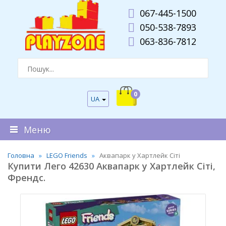
067-445-1500
050-538-7893
063-836-7812
0
UA
Меню
Головна
LEGO Friends
Аквапарк у Хартлейк Сіті
Купити Лего 42630 Аквапарк у Хартлейк Сіті,
Френдс.