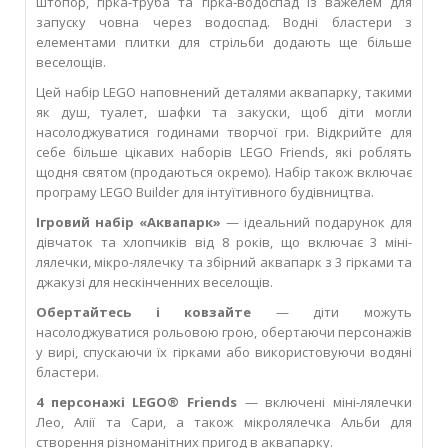
штопор, гірка-труба та гірка-водоспад із важелем для
запуску човна через водоспад. Водні бластери з
елементами плитки для стрільби додають ще більше
веселощів.
Цей набір LEGO наповнений деталями аквапарку, такими
як душ, туалет, шафки та закуски, щоб діти могли
насолоджуватися годинами творчої гри. Відкрийте для
себе більше цікавих наборів LEGO Friends, які роблять
щодня святом (продаються окремо). Набір також включає
програму LEGO Builder для інтуїтивного будівництва.
Ігровий набір «Аквапарк»
— ідеальний подарунок для
дівчаток та хлопчиків від 8 років, що включає 3 міні-
лялечки, мікро-лялечку та збірний аквапарк з 3 гірками та
джакузі для нескінченних веселощів.
Обертайтесь і ковзайте
— діти можуть
насолоджуватися рольовою грою, обертаючи персонажів
у вирі, спускаючи їх гірками або використовуючи водяні
бластери.
4 персонажі LEGO® Friends
— включені міні-лялечки
Лео, Алії та Сари, а також мікролялечка Альби для
створення різноманітних пригод в аквапарку.