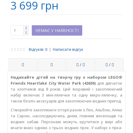
3 699 грн
НЕМАЄ У НАЯВНОСТІ
Відгуків: 0
|
Написати відгук
/
/
Надихайте дітей на творчу гру з набором LEGO®
Friends Heartlake City Water Park (42630)
для дівчаток
та хлопчиків від 8 років. Цей яскравий і захоплюючий
набір включає 3 міні-лялечки та одну мікро-лялечку, а
також безліч аксесуарів для захоплюючих водних пригод.
Створюйте захоплюючі історії разом з Лео, Альбою, Алією
та Сарою, насолоджуючись днем, повним веселощів та
водних забав. Персонажі можуть крутитися у вирі або
мчати вниз однією з трьох водних гірок. У наборі є гірка-