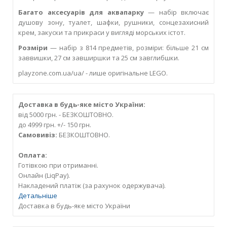
Багато аксесуарів для аквапарку
— набір включає
душову зону, туалет, шафки, рушники, сонцезахисний
крем, закуски та прикраси у вигляді морських істот.
Розміри
— набір з 814 предметів, розміри: більше 21 см
заввишки, 27 см завширшки та 25 см завглибшки.
playzone.com.ua/ua/ - лише оригінальне LEGO.
Доставка в будь-яке місто України:
від 5000 грн. - БЕЗКОШТОВНО.
до 4999 грн. +/- 150 грн.
Самовивіз:
БЕЗКОШТОВНО.
Оплата:
Готівкою при отриманні.
Онлайн (LiqPay).
Накладений платіж (за рахунок одержувача).
Детальніше
Доставка в будь-яке місто України