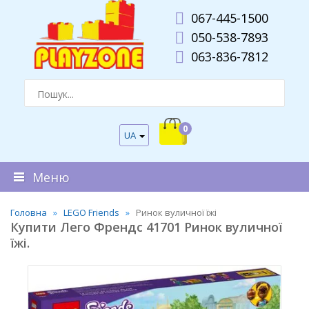
067-445-1500
050-538-7893
063-836-7812
0
UA
Меню
Головна
LEGO Friends
Ринок вуличної їжі
Купити Лего Френдс 41701 Ринок вуличної
їжі.