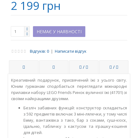
2 199 грн
НЕМАЄ У НАЯВНОСТІ
Відгуків: 0
|
Написати відгук
/
/
Креативний подарунок, присвячений їжі з усього світу.
Юним гурманам сподобається переглядати міжнародні
прилавки набору LEGO Friends Ринок вуличної їжі (41701) зі
своїми найкращими друзями.
Безліч забавних функцій: конструктор складається
з 592 предметів включає 3 міні-лялечки, у тому числі
Емму, вантажівка з тако, бар з соками, суші-кіоск,
їдальню, табличку з кактусом та іграшку-кошеня
для дітей.