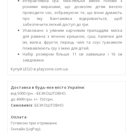
Інтерактивна гра. Міні-ляльки змінні голови з
різними виразами, що дозволяє дітям весело
проводити час, зображуючи те, що вони думають
про їжу. Вантажівка відкривається, щоб
забезпечити легкий доступ до гри.
Упаковано з уявним харчовим приладдям: миска
для рамена з яєчною кришкою, суші, палички для
їжі, вилка, фрукти, перець чилі та соус гуакамоле
пожвавлюють гру з їжею для дітей.
Набір розміром більше 11 см заввишки і 16 см
завдовжки.
Купуй LEGO в playzone.com.ua.
Доставка в будь-яке місто України:
від 5000 грн. - БЕЗКОШТОВНО.
до 4999 грн. +/- 150 грн.
Самовивіз:
БЕЗКОШТОВНО.
Оплата:
Готівкою при отриманні.
Онлайн (LiqPay).