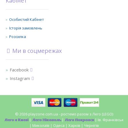
Кабінет
Особистий Кабінет
Історія замовлень
Розсилка
Ми в соцмережах
Facebook
Instagram
© 2026 playzone.com.ua - ростемо разом з Лего (LEGO)
Лего в Києві
|
Лего Нікополь
|
Лего Покровск
| Ів. Франківськ
| Миколаїв | Одеса | Харків | Чернігів