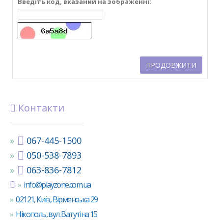
Введіть код, вказаний на зображенні:
ПРОДОВЖИТИ
Контакти
067-445-1500
050-538-7893
063-836-7812
info@playzone.com.ua
02121, Київ, Вірменська 29
Нікополь, вул. Ватутіна 15