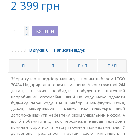
2 399 грн
Відгуків: 0
|
Написати відгук
/
/
Збери супер швидкісну машину з новим набором LEGO
70434 Надприродна гоночна машина. У конструкторі 244
деталі, з яких необхідно побудувати потужний
непробивний автомобіль, який на ходу може здолати
будь-яку перешкоду. Ще в наборі є мініфігурки Вона,
Джека, Мандрівника і навіть пес Спенсера, який
допоможе відчути небезпеку своїм унікальним нюхом. А
що б побачити в дії всіх персонажів, наводь телефон і
починай боротися з наступаючими примарами зла. У
доповненої реальності прояви свою кмітливість і