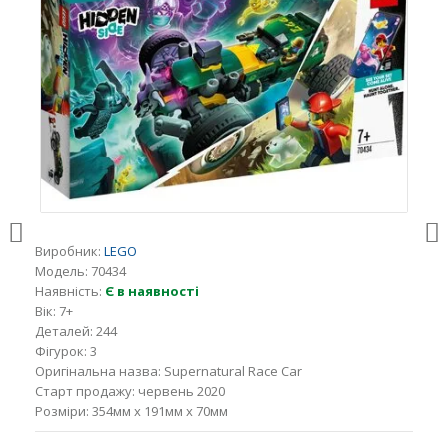
Виробник:
LEGO
Модель:
70434
Наявність:
Є в наявності
Вік:
7+
Деталей:
244
Фігурок:
3
Оригінальна назва:
Supernatural Race Car
Старт продажу:
червень 2020
Розміри:
354мм x 191мм x 70мм