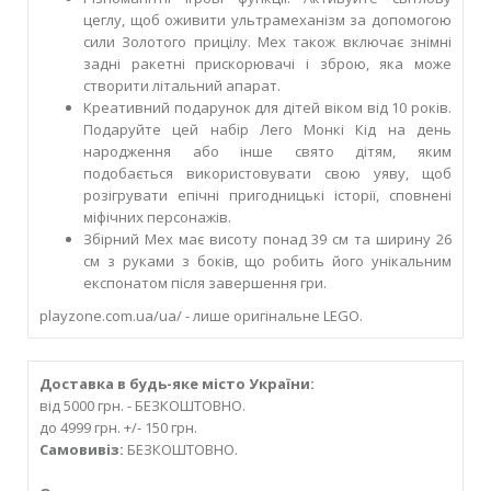
цеглу, щоб оживити ультрамеханізм за допомогою
сили Золотого прицілу. Мех також включає знімні
задні ракетні прискорювачі і зброю, яка може
створити літальний апарат.
Креативний подарунок для дітей віком від 10 років.
Подаруйте цей набір Лего Монкі Кід на день
народження або інше свято дітям, яким
подобається використовувати свою уяву, щоб
розігрувати епічні пригодницькі історії, сповнені
міфічних персонажів.
Збірний Мех має висоту понад 39 см та ширину 26
см з руками з боків, що робить його унікальним
експонатом після завершення гри.
playzone.com.ua/ua/ - лише оригінальне LEGO.
Доставка в будь-яке місто України:
від 5000 грн. - БЕЗКОШТОВНО.
до 4999 грн. +/- 150 грн.
Самовивіз:
БЕЗКОШТОВНО.