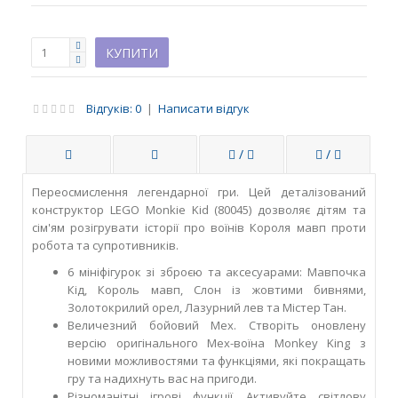
Відгуків: 0
|
Написати відгук
/
/
Переосмислення легендарної гри. Цей деталізований
конструктор LEGO Monkie Kid (80045) дозволяє дітям та
сім'ям розігрувати історії про воїнів Короля мавп проти
робота та супротивників.
6 мініфігурок зі зброєю та аксесуарами: Мавпочка
Кід, Король мавп, Слон із жовтими бивнями,
Золотокрилий орел, Лазурний лев та Містер Тан.
Величезний бойовий Мех. Створіть оновлену
версію оригінального Мех-воїна Monkey King з
новими можливостями та функціями, які покращать
гру та надихнуть вас на пригоди.
Різноманітні ігрові функції. Активуйте світлову