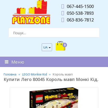
067-445-1500
050-538-7893
063-836-7812
0
UA
Меню
Головна
LEGO Monkie Kid
Король мавп
Купити Лего 80045 Король мавп Монкі Кід.