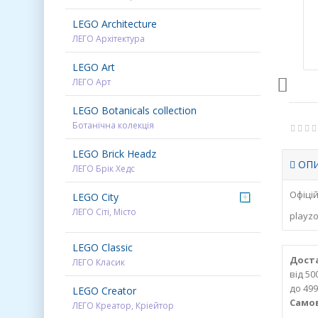
LEGO Architecture
ЛЕГО Архітектура
LEGO Art
ЛЕГО Арт
LEGO Botanicals collection
Ботанічна колекція
LEGO Brick Headz
ОП
ЛЕГО Брік Хедс
Офіцій
LEGO City
+
ЛЕГО Сіті, Місто
playzo
LEGO Classic
Доста
ЛЕГО Класик
від 5
до 499
LEGO Creator
Самов
ЛЕГО Креатор, Кріейтор