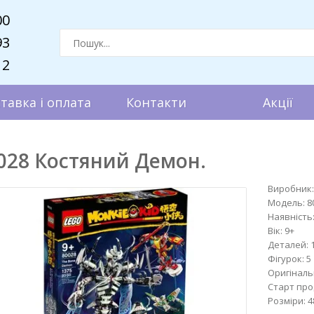
00
93
12
тавка і оплата
Контакти
Акції
0028 Костяний Демон.
Виробник:
Модель:
8
Наявність
Вік:
9+
Деталей:
Фігурок:
5
Оригіналь
Старт про
Розміри:
4