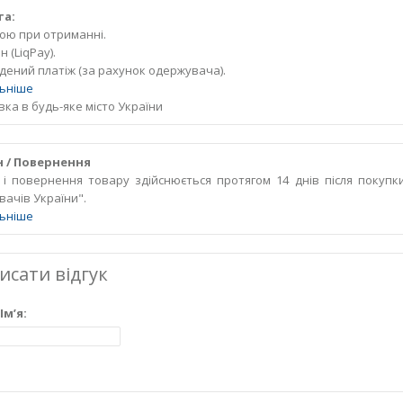
та:
кою при отриманні.
 (LiqPay).
дений платіж (за рахунок одержувача).
ьніше
ка в будь-яке місто України
 / Повернення
 і повернення товару здійснюється протягом 14 днів після покупк
вачів України".
ьніше
исати відгук
Ім’я:
Ваш ві