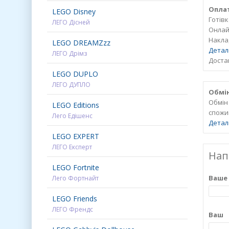
Опла
LEGO Disney
Готів
ЛЕГО Дісней
Онлайн
Накла
LEGO DREAMZzz
Детал
ЛЕГО Дрімз
Достав
LEGO DUPLO
ЛЕГО ДУПЛО
Обмін
Обмін
LEGO Editions
спожи
Лего Едішенс
Детал
LEGO EXPERT
ЛЕГО Експерт
Нап
LEGO Fortnite
Ваше 
Лего Фортнайт
LEGO Friends
ЛЕГО Френдс