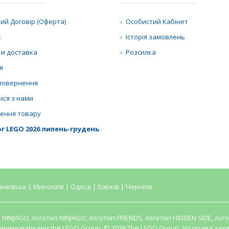
ий Договір (Оферта)
Особистий Кабінет
с
Історія замовлень
 и доставка
Розсилка
я
повернення
ися з нами
ення товару
г LEGO 2026 липень-грудень
анківськ | Миколаїв | Одеса | Харків | Чернігів
O, NINJAGO, логотип NINJAGO, логотип FRIENDS, логотип HIDDEN SIDE, л
овими марками the LEGO Group. © 2026 The LEGO Group. Усі права захи