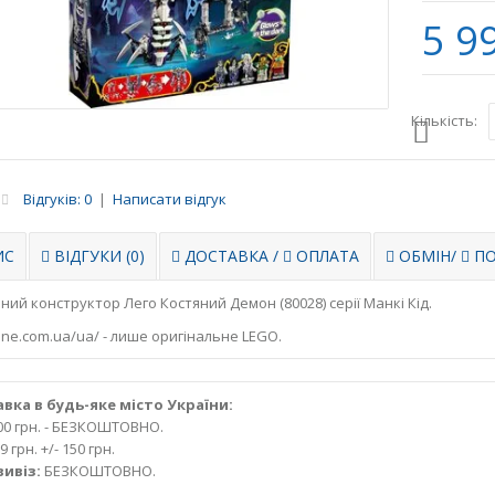
5 9
Кількість:
Відгуків: 0
|
Написати відгук
ИС
ВІДГУКИ (0)
ДОСТАВКА
/
ОПЛАТА
ОБМІН
/
ПО
ний конструктор Лего Костяний Демон (80028) серії Манкі Кід.
ne.com.ua/ua/ - лише оригінальне LEGO.
вка в будь-яке місто України:
000 грн. - БЕЗКОШТОВНО.
9 грн. +/- 150 грн.
ивіз:
БЕЗКОШТОВНО.