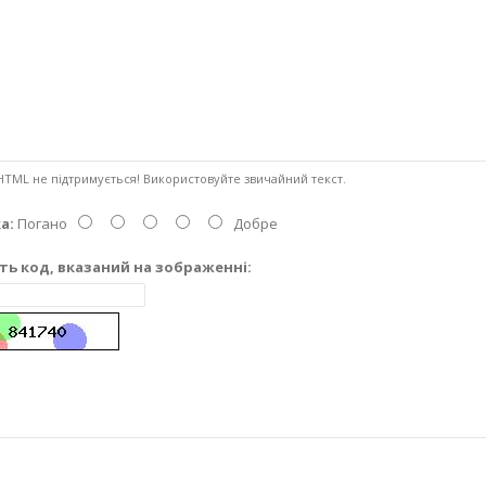
TML не підтримується! Використовуйте звичайний текст.
а:
Погано
Добре
ть код, вказаний на зображенні: