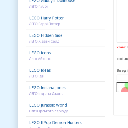
LEGO Gabby's Dollhouse
ЛЕГО Габбі
LEGO Harry Potter
ЛЕГО Гаррі Поттер
LEGO Hidden Side
ЛЕГО Хідден Сайд
Увага:
H
LEGO Icons
Лего Айконс
Оцінк
LEGO Ideas
Введі
ЛЕГО Ідеї
LEGO Indiana Jones
ЛЕГО Індіана Джонс
LEGO Jurassic World
Світ Юрського періоду
LEGO KPop Demon Hunters