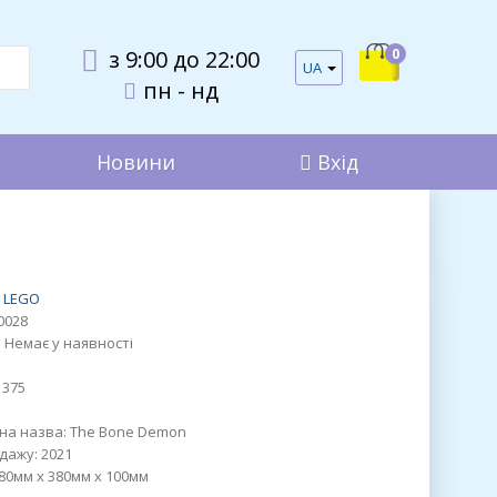
0
з 9:00 до 22:00
UA
пн - нд
Новини
Вхід
LEGO
0028
:
Немає у наявності
1375
на назва:
The Bone Demon
дажу:
2021
80мм x 380мм x 100мм