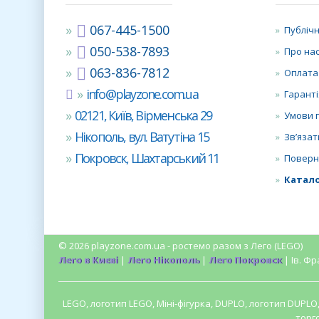
067-445-1500
Публічн
050-538-7893
Про на
063-836-7812
Оплата
info@playzone.com.ua
Гаранті
02121, Київ, Вірменська 29
Умови 
Нікополь, вул. Ватутіна 15
Зв’язат
Покровск, Шахтарський 11
Поверн
Катало
© 2026 playzone.com.ua - ростемо разом з Лего (LEGO)
Лего в Києві
|
Лего Нікополь
|
Лего Покровск
| Ів. Фр
LEGO, логотип LEGO, Міні-фігурка, DUPLO, логотип DUPL
торг