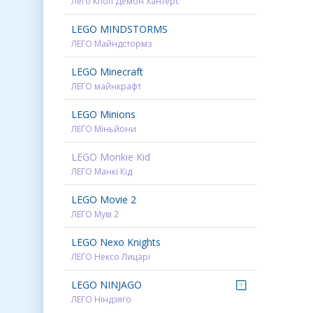
Лего Кпоп Демон Хантерс
LEGO MINDSTORMS
ЛЕГО Майндстормз
LEGO Minecraft
ЛЕГО майнкрафт
LEGO Minions
ЛЕГО Міньйони
LEGO Monkie Kid
ЛЕГО Манкі Кід
LEGO Movie 2
ЛЕГО Муві 2
LEGO Nexo Knights
ЛЕГО Нексо Лицарі
LEGO NINJAGO
+
ЛЕГО Ніндзяго