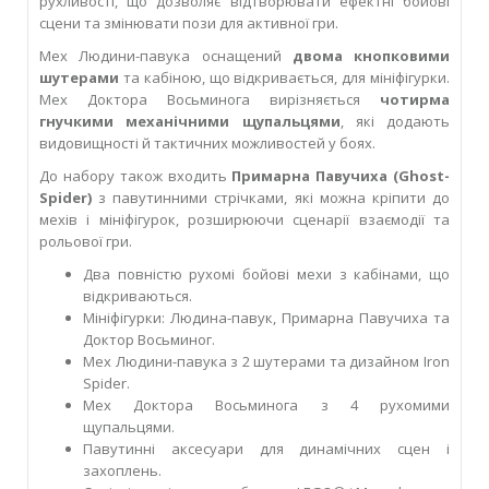
рухливості, що дозволяє відтворювати ефектні бойові
сцени та змінювати пози для активної гри.
Мех Людини-павука оснащений
двома кнопковими
шутерами
та кабіною, що відкривається, для мініфігурки.
Мех Доктора Восьминога вирізняється
чотирма
гнучкими механічними щупальцями
, які додають
видовищності й тактичних можливостей у боях.
До набору також входить
Примарна Павучиха (Ghost-
Spider)
з павутинними стрічками, які можна кріпити до
мехів і мініфігурок, розширюючи сценарії взаємодії та
рольової гри.
Два повністю рухомі бойові мехи з кабінами, що
відкриваються.
Мініфігурки: Людина-павук, Примарна Павучиха та
Доктор Восьминог.
Мех Людини-павука з 2 шутерами та дизайном Iron
Spider.
Мех Доктора Восьминога з 4 рухомими
щупальцями.
Павутинні аксесуари для динамічних сцен і
захоплень.