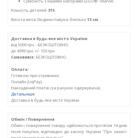
Сумісність з іншими наборами LEGO® ǀ Marvel.
Кількість деталей:
315
.
Висота меха Людини-павука: близько
13 см
.
Доставка в будь-яке місто України:
від 5000 грн. - БЕЗКОШТОВНО.
до 4999 грн. +/- 150 грн.
Самовивіз:
БЕЗКОШТОВНО.
Оплата:
Готівкою при отриманні.
Онлайн (LiqPay).
Накладений платіж (за рахунок одержувача).
Детальніше
Доставка в будь-яке місто України
Обмін / Повернення
Обмін і повернення товару здійснюється протягом 14 днів
після покупки, відповідно до закону України "Про захист
прав споживачів України".