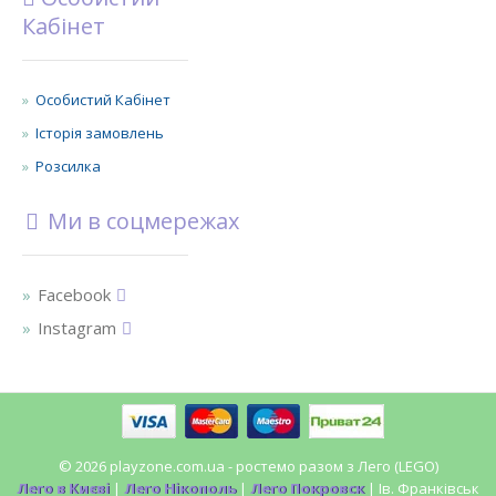
Кабінет
Особистий Кабінет
Історія замовлень
Розсилка
Ми в соцмережах
Facebook
Instagram
© 2026 playzone.com.ua - ростемо разом з Лего (LEGO)
Лего в Києві
|
Лего Нікополь
|
Лего Покровск
| Ів. Франківськ