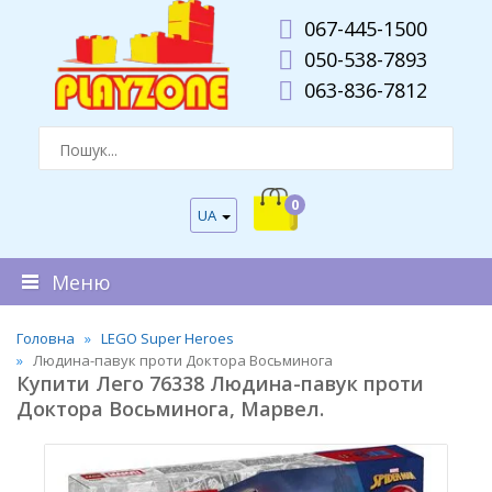
067-445-1500
050-538-7893
063-836-7812
0
UA
Меню
Головна
LEGO Super Heroes
Людина-павук проти Доктора Восьминога
Купити Лего 76338 Людина-павук проти
Доктора Восьминога, Марвел.