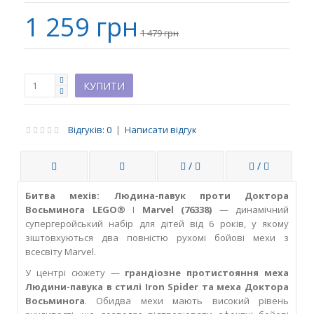
1 259 грн
1 479 грн
Відгуків: 0
|
Написати відгук
/
/
Битва мехів: Людина-павук проти Доктора
Восьминога LEGO® ǀ Marvel (76338)
— динамічний
супергеройський набір для дітей від 6 років, у якому
зіштовхуються два повністю рухомі бойові мехи з
всесвіту Marvel.
У центрі сюжету —
грандіозне протистояння меха
Людини-павука в стилі Iron Spider та меха Доктора
Восьминога
. Обидва мехи мають високий рівень