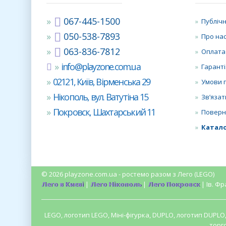
067-445-1500
Публічн
050-538-7893
Про на
063-836-7812
Оплата
info@playzone.com.ua
Гаранті
02121, Київ, Вірменська 29
Умови 
Нікополь, вул. Ватутіна 15
Зв’язат
Покровск, Шахтарський 11
Поверн
Катало
© 2026 playzone.com.ua - ростемо разом з Лего (LEGO)
Лего в Києві
|
Лего Нікополь
|
Лего Покровск
| Ів. Фр
LEGO, логотип LEGO, Міні-фігурка, DUPLO, логотип DUPL
торг