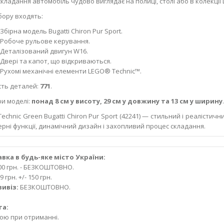
складання автомобіль чудово виглядає на полиці, столі або в колекції 
бору входять:
Збірна модель Bugatti Chiron Pur Sport.
Робоче рульове керування.
Деталізований двигун W16.
Двері та капот, що відкриваються.
Рухомі механічні елементи LEGO® Technic™.
сть деталей:
771
.
ри моделі:
понад 8 см у висоту, 29 см у довжину та 13 см у ширину
.
echnic Green Bugatti Chiron Pur Sport (42241) — стильний і реалістичн
ерні функції, динамічний дизайн і захопливий процес складання.
вка в будь-яке місто України:
000 грн. - БЕЗКОШТОВНО.
9 грн. +/- 150 грн.
ивіз:
БЕЗКОШТОВНО.
та:
кою при отриманні.