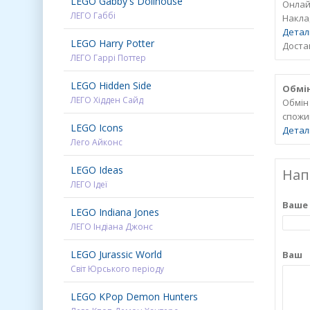
LEGO Gabby's Dollhouse
Онлайн
ЛЕГО Габбі
Накла
Детал
LEGO Harry Potter
Достав
ЛЕГО Гаррі Поттер
LEGO Hidden Side
Обмін
ЛЕГО Хідден Сайд
Обмін
спожи
LEGO Icons
Детал
Лего Айконс
LEGO Ideas
Нап
ЛЕГО Ідеї
Ваше 
LEGO Indiana Jones
ЛЕГО Індіана Джонс
LEGO Jurassic World
Світ Юрського періоду
LEGO KPop Demon Hunters