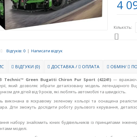
4 0
Кількість:
Відгуків: 0
|
Написати відгук
ИС
ВІДГУКИ (0)
ДОСТАВКА
/
ОПЛАТА
ОБМІН
/
ПО
 Technic™ Green Bugatti Chiron Pur Sport (42241)
— вражаючи
ерії, який дозволяє зібрати деталізовану модель легендарного Bug
нком для дітей від 9 років, які люблять автомобілі та швидкість.
ь виконана в яскравому зеленому кольорі та оснащена реалісти
кара. Діти зможуть дослідити роботу рульового керування, деталіз
.
ання набору знайомить юних будівельників із принципами інженері
нтами моделі.