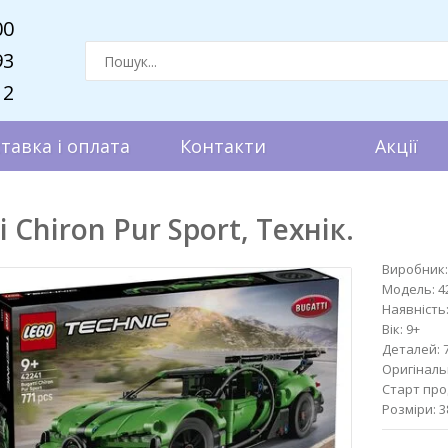
00
93
12
тавка і оплата
Контакти
Акції
 Chiron Pur Sport, Технік.
Виробник:
Модель:
4
Наявність
Вік:
9+
Деталей:
Оригіналь
Старт про
Розміри:
3