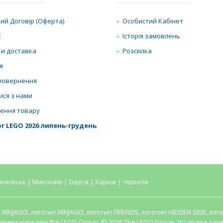
ий Договір (Оферта)
Особистий Кабінет
с
Історія замовлень
 и доставка
Розсилка
я
повернення
ися з нами
ення товару
г LEGO 2026 липень-грудень
анківськ | Миколаїв | Одеса | Харків | Чернігів
O, NINJAGO, логотип NINJAGO, логотип FRIENDS, логотип HIDDEN SIDE, л
овими марками the LEGO Group. © 2026 The LEGO Group. Усі права захи