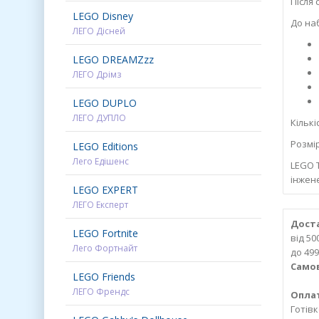
Після 
LEGO Disney
До на
ЛЕГО Дісней
LEGO DREAMZzz
ЛЕГО Дрімз
LEGO DUPLO
ЛЕГО ДУПЛО
Кількі
Розмі
LEGO Editions
Лего Едішенс
LEGO T
інжен
LEGO EXPERT
ЛЕГО Експерт
Доста
LEGO Fortnite
від 5
Лего Фортнайт
до 499
Самов
LEGO Friends
ЛЕГО Френдс
Опла
Готів