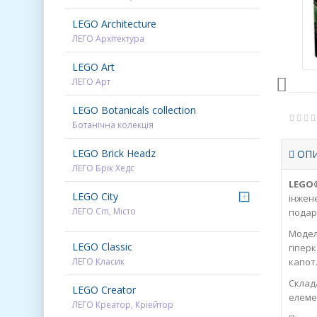
LEGO Architecture
ЛЕГО Архітектура
LEGO Art
ЛЕГО Арт
LEGO Botanicals collection
Ботанічна колекція
LEGO Brick Headz
ОП
ЛЕГО Брік Хедс
LEGO®
LEGO City
+
інжен
ЛЕГО Сіті, Місто
подару
Модел
LEGO Classic
гіпер
ЛЕГО Класик
капот
Склад
LEGO Creator
елеме
ЛЕГО Креатор, Кріейтор