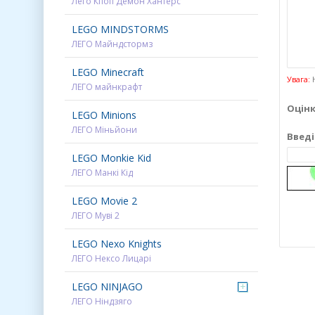
Лего Кпоп Демон Хантерс
LEGO MINDSTORMS
ЛЕГО Майндстормз
LEGO Minecraft
Увага:
H
ЛЕГО майнкрафт
Оцінк
LEGO Minions
ЛЕГО Міньйони
Введі
LEGO Monkie Kid
ЛЕГО Манкі Кід
LEGO Movie 2
ЛЕГО Муві 2
LEGO Nexo Knights
ЛЕГО Нексо Лицарі
LEGO NINJAGO
+
ЛЕГО Ніндзяго