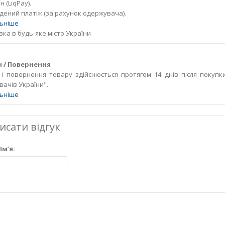
 (LiqPay).
дений платіж (за рахунок одержувача).
ьніше
ка в будь-яке місто України
 / Повернення
 і повернення товару здійснюється протягом 14 днів після покупк
вачів України".
ьніше
исати відгук
Ім’я:
Ваш ві