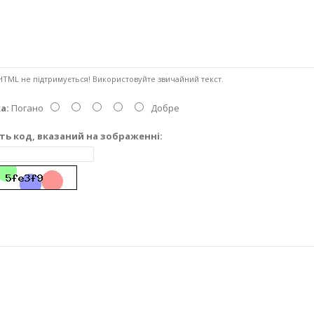
TML не підтримується! Використовуйте звичайний текст.
а:
Погано
Добре
ть код, вказаний на зображенні: