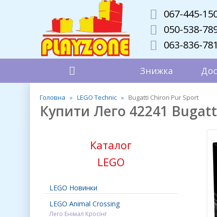
067-445-15
050-538-78
063-836-78
Знижка
Дос
Головна
LEGO Technic
Bugatti Chiron Pur Sport
Купити Лего 42241 Bugatti
Каталог
LEGO
LEGO Новинки
LEGO Animal Crossing
Лего Енімал Кросінг